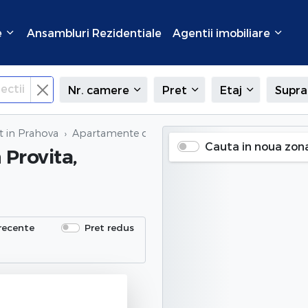
e
Ansambluri Rezidentiale
Agentii imobiliare
ectii
Nr. camere
Pret
Etaj
Supra
t in Prahova
Apartamente de inchiriat
in Provita, Prahova
Cauta in noua zon
n Provita,
recente
Pret redus