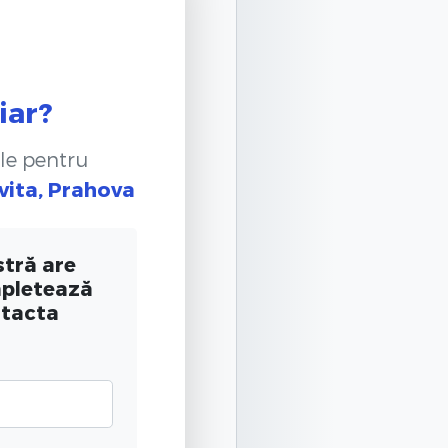
iar?
le pentru
vita, Prahova
tră are
mpletează
ntacta