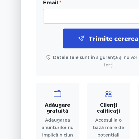
Email
*
Trimite cererea
Datele tale sunt în siguranță și nu vor 
terți
Adăugare
Clienți
gratuită
calificați
Adaugarea
Accesul la o
anunțurilor nu
bază mare de
implică niciun
potențiali