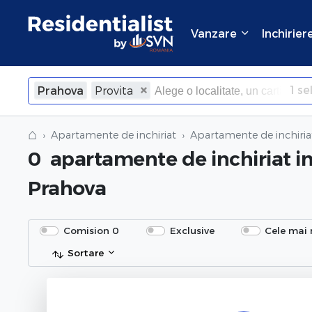
Vanzare
Inchirier
1
sel
Prahova
Provita
×
Inchide
⌂
Apartamente de inchiriat
Apartamente de inchiria
0
apartamente de inchiriat
i
Prahova
Comision 0
Exclusive
Cele mai 
Sortare