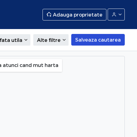
Adauga proprietate
Salveaza cautarea
fata utila
Alte filtre
a atunci cand mut harta