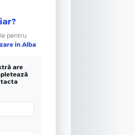
iar?
le pentru
zare
in Alba
tră are
mpletează
ntacta