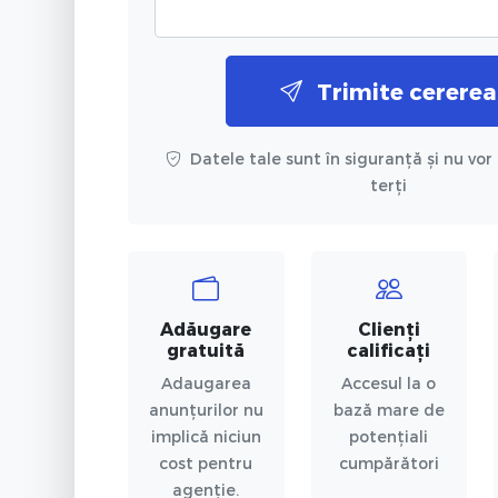
Trimite cererea
Datele tale sunt în siguranță și nu vor 
terți
Adăugare
Clienți
gratuită
calificați
Adaugarea
Accesul la o
anunțurilor nu
bază mare de
implică niciun
potențiali
cost pentru
cumpărători
agenție.