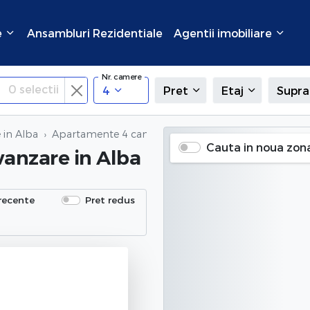
e
Ansambluri Rezidentiale
Agentii imobiliare
Nr. camere
0
selectii
4
Pret
Etaj
Supra
 in Alba
Apartamente 4 camere de vanzare
in Alba
Cauta in noua zon
vanzare
in Alba
recente
Pret redus