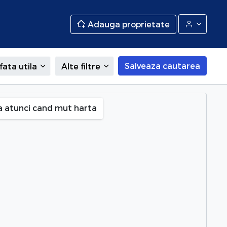
Adauga proprietate
Salveaza cautarea
fata utila
Alte filtre
a atunci cand mut harta