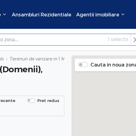
e
Ansambluri Rezidentiale
Agentii imobiliare
1
selectii
×
Inchide
ti
Terenuri de vanzare
in 1 Mai (Domenii), Bucuresti
Cauta in noua zon
 (Domenii),
recente
Pret redus