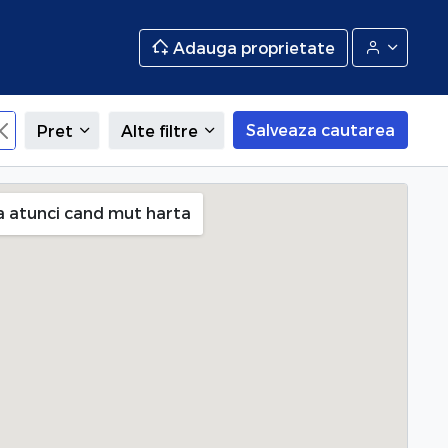
Adauga proprietate
Salveaza cautarea
Pret
Alte filtre
a atunci cand mut harta