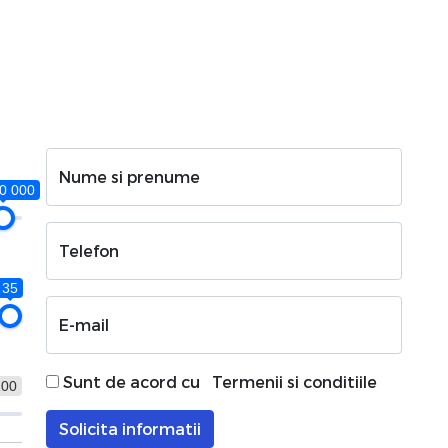
Nume si prenume
0 000
Telefon
35
E-mail
Sunt de acord cu
Termenii si conditiile
100
Solicita informatii