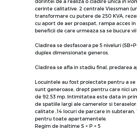
dorintei de a realiza o cladire unica in Ro
cerinte calitative. 2 centrale Viessman (u
transformare cu putere de 250 KVA, rezerv
cu aport de aer proaspat, rampa acces in g
beneficii de care urmeaza sa se bucure viit
Cladirea se desfasoara pe 5 niveluri (SB+
duplex dimensionate generos.
Cladirea se afla in stadiu final, predarea
Locuintele au fost proiectate pentru a se a
sunt generoase, drept pentru care nici u
de 92.53 mp. Intimitatea este data in pri
de spatiile largi ale camerelor si teraselo
calitate ,14 locuri de parcare in subteran, 
pentru toate apartamentele.
Regim de inaltime S + P + 5