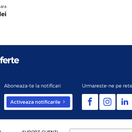
nara
lei
ferte
Aboneaza-te la notificari
Urmareste-ne pe rete
Activeaza notificarile
I
SUPORT CLIENTI