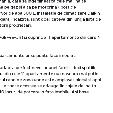
mania, care sa indeplineasca cele mai inalte
na pe gaz si alta pe motorina), post de
or de apa 500 L, instalatie de climatizare Daikin
araj incalzita, sunt doar cateva din lunga lista de
orii proprietari.
P+3E+4E+5R) si cuprinde 11 apartamente din care 4
 apartamentelor se poate face imediat.
dapta perfect nevoilor unei familii, deci spatiile
nul din cele 11 apartamente nu masoara mai putin
mul rand de zona unde este amplasat blocul si apoi
r. La toate acestea se adauga finisajele de inalta
10 locuri de parcare in fata imobilului si boxe