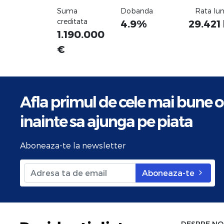
Suma
Dobanda
Rata lu
creditata
4.9%
29.421
1.190.000
€
Afla primul de cele mai bune o
inainte sa ajunga pe piata
Aboneaza-te la newsletter
Aboneaza-te
DESPRE NO