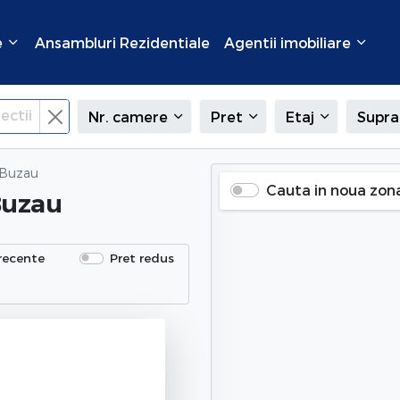
e
Ansambluri Rezidentiale
Agentii imobiliare
ectii
Nr. camere
Pret
Etaj
Supra
 Buzau
Cauta in noua zon
Buzau
recente
Pret redus