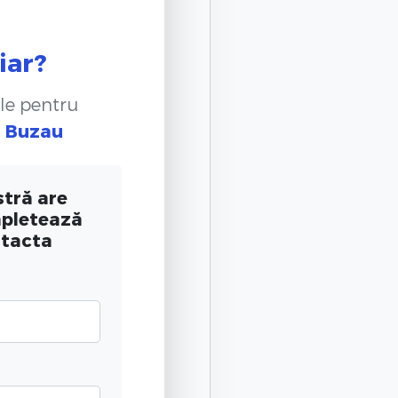
iar?
le pentru
n Buzau
tră are
mpletează
ntacta