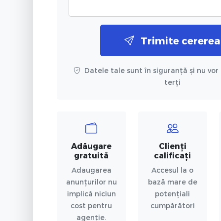
Trimite cererea
Datele tale sunt în siguranță și nu vor 
terți
Adăugare
Clienți
gratuită
calificați
Adaugarea
Accesul la o
anunțurilor nu
bază mare de
implică niciun
potențiali
cost pentru
cumpărători
agenție.