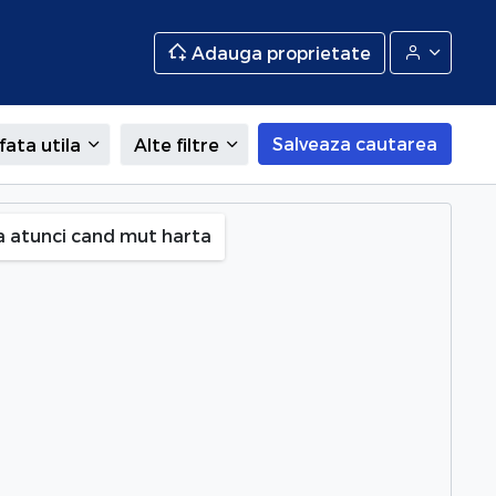
Adauga proprietate
Salveaza cautarea
fata utila
Alte filtre
a atunci cand mut harta