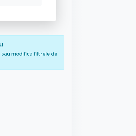
au
sau modifica filtrele de