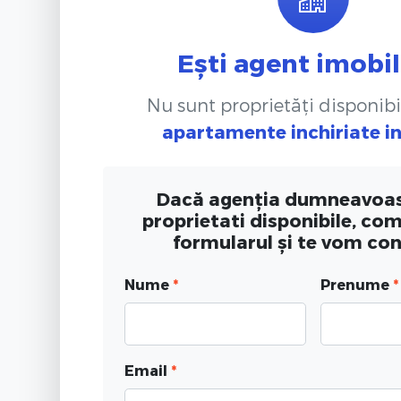
Ești agent imobil
Nu sunt proprietăți disponibi
apartamente inchiriate
i
Dacă agenția dumneavoas
proprietati disponibile, co
formularul și te vom co
Nume
*
Prenume
*
Email
*