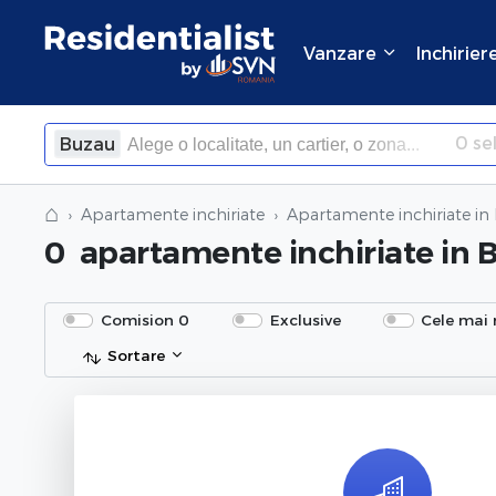
Vanzare
Inchirier
0
sel
Buzau
×
Inchide
⌂
Apartamente inchiriate
Apartamente inchiriate
in
0
apartamente inchiriate
in 
Comision 0
Exclusive
Cele mai 
Sortare