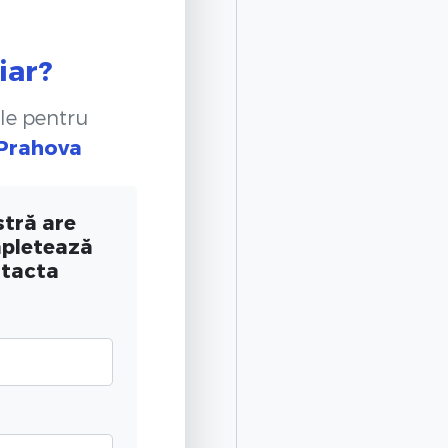
iar?
le pentru
 Prahova
tră are
mpletează
ntacta