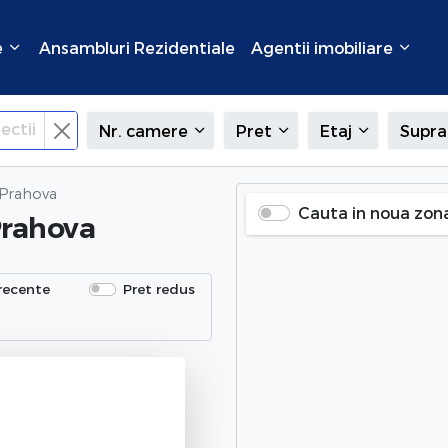
e
Ansambluri Rezidentiale
Agentii imobiliare
ectii
Nr. camere
Pret
Etaj
Supra
 Prahova
Cauta in noua zon
Prahova
recente
Pret redus