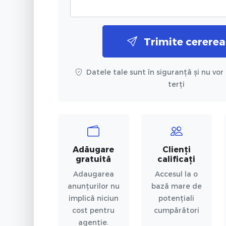
Trimite cererea
Datele tale sunt în siguranță și nu vor 
terți
Adăugare
Clienți
gratuită
calificați
Adaugarea
Accesul la o
anunțurilor nu
bază mare de
implică niciun
potențiali
cost pentru
cumpărători
agenție.