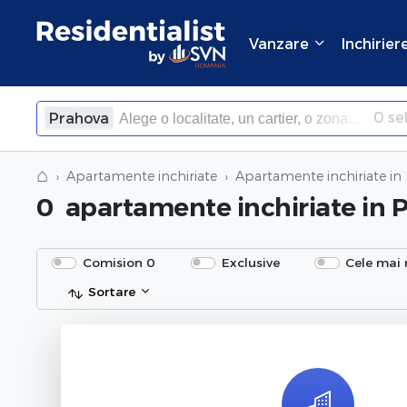
Vanzare
Inchirier
0
sel
Prahova
×
Inchide
⌂
Apartamente inchiriate
Apartamente inchiriate
in
0
apartamente inchiriate
in 
Comision 0
Exclusive
Cele mai 
Sortare