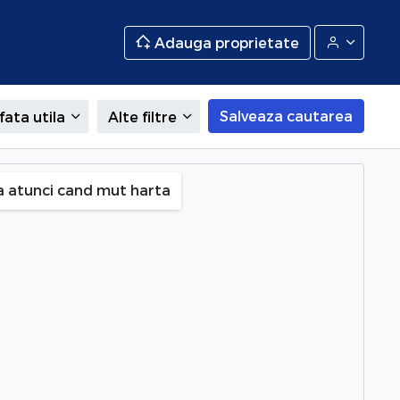
Adauga proprietate
Salveaza cautarea
fata utila
Alte filtre
a atunci cand mut harta