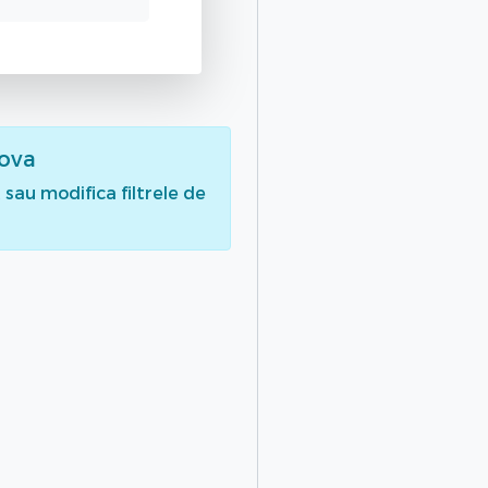
hova
sau modifica filtrele de