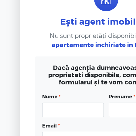
Ești agent imobil
Nu sunt proprietăți disponibi
apartamente inchiriate
in
Dacă agenția dumneavoas
proprietati disponibile, co
formularul și te vom co
Nume
*
Prenume
*
Email
*