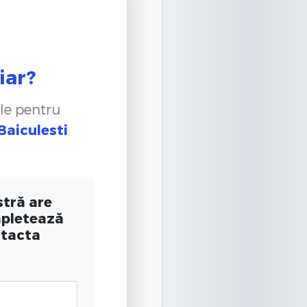
iar?
le pentru
 Baiculesti
tră are
mpletează
ntacta