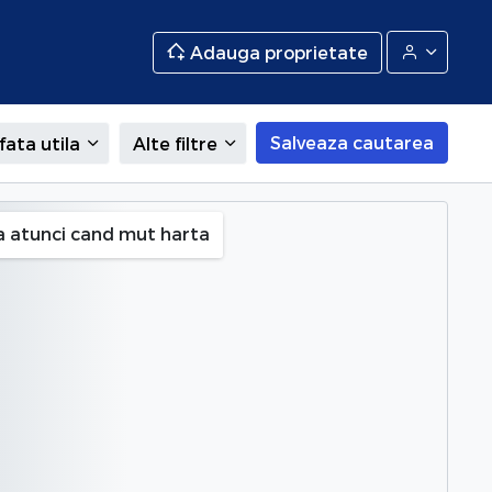
Adauga proprietate
Salveaza cautarea
fata utila
Alte filtre
es
a atunci cand mut harta