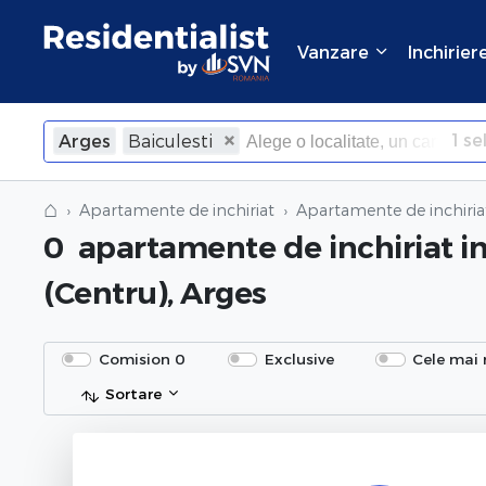
Vanzare
Inchirier
1
sel
Arges
Baiculesti
×
Inchide
⌂
Apartamente de inchiriat
Apartamente de inchiriat
0
apartamente de inchiriat
i
(Centru), Arges
Comision 0
Exclusive
Cele mai 
Sortare