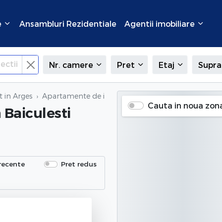
e
Ansambluri Rezidentiale
Agentii imobiliare
ectii
Nr. camere
Pret
Etaj
Supra
 in Arges
Apartamente de inchiriat
in Baiculesti (Centru), Arg
Cauta in noua zon
n Baiculesti
recente
Pret redus