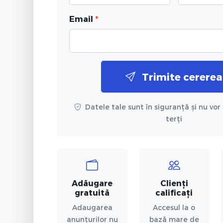
Email
*
Trimite cererea
Datele tale sunt în siguranță și nu vor 
terți
Adăugare
Clienți
gratuită
calificați
Adaugarea
Accesul la o
anunțurilor nu
bază mare de