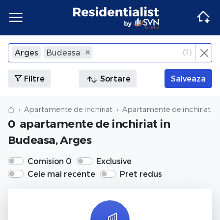
Apartamente
Apartamente Bucuresti
Penthouse Bucuresti
Case Bucuresti
Spatii comerciale Bucuresti
Terenuri Bucuresti
Apartamente
Inchiriere apartamente Bucuresti
Inchiriere penthouse Bucuresti
Inchiriere case Bucuresti
Inchiriere spatii comerciale Bucuresti
Inchiriere terenuri Bucuresti
Agentii imobiliare Bucuresti
(
1
)
Arges
Budeasa
×
Inchide
Apartamente Ilfov
Penthouse Ilfov
Case Ilfov
Spatii comerciale Ilfov
Terenuri Ilfov
Inchiriere apartamente Ilfov
Inchiriere penthouse Ilfov
Inchiriere case Ilfov
Inchiriere spatii comerciale Ilfov
Inchiriere terenuri Ilfov
Penthouse
Penthouse
Agentii imobiliare Cluj-Napoca
Filtre
Sortare
Salveaza
Apartamente Cluj
Penthouse Cluj
Case Cluj
Spatii comerciale Cluj
Terenuri Cluj
Inchiriere apartamente Cluj
Inchiriere penthouse Cluj
Inchiriere case Cluj
Inchiriere spatii comerciale Cluj
Inchiriere terenuri Cluj
Case
Case
Agentii imobiliare Corbeanca
⌂
Apartamente de inchiriat
Apartamente de inchiriat in
0
apartamente de inchiriat
in
Apartamente Constanta
Penthouse Constanta
Case Constanta
Spatii comerciale Constanta
Terenuri Constanta
Inchiriere apartamente Constanta
Inchiriere penthouse Constanta
Inchiriere case Constanta
Inchiriere spatii comerciale Constanta
Inchiriere terenuri Constanta
Spatii comerciale
Spatii comerciale
Agentii imobiliare Pipera
Budeasa, Arges
Apartamente de vanzare
Penthouse de vanzare
Case de vanzare
Spatii comerciale de vanzare
Terenuri de vanzare
Apartamente de inchiriat
Penthouse de inchiriat
Case de inchiriat
Spatii comerciale de inchiriat
Terenuri de inchiriat
Terenuri
Terenuri
Comision 0
Exclusive
Cele mai recente
Pret redus