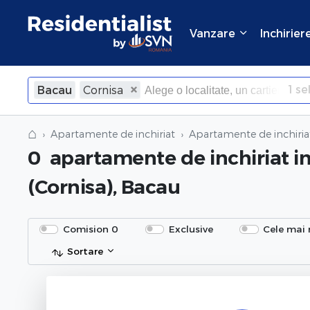
Vanzare
Inchirier
1
sel
Bacau
Cornisa
×
Inchide
⌂
Apartamente de inchiriat
Apartamente de inchiria
0
apartamente de inchiriat
i
(Cornisa), Bacau
Comision 0
Exclusive
Cele mai 
Sortare