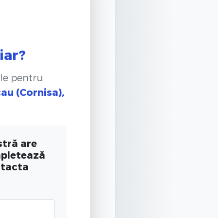
iar?
le pentru
cau (Cornisa),
tră are
mpletează
ntacta