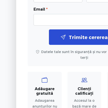
Email
*
Trimite cererea
Datele tale sunt în siguranță și nu vor 
terți
Adăugare
Clienți
gratuită
calificați
Adaugarea
Accesul la o
anunțurilor nu
bază mare de