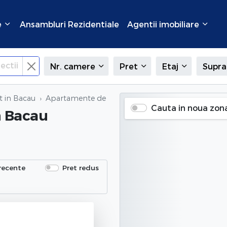
e
Ansambluri Rezidentiale
Agentii imobiliare
ectii
Nr. camere
Pret
Etaj
Supra
t in Bacau
Apartamente de inchiriat
in Bacau (Cornisa), Baca
Cauta in noua zon
n Bacau
recente
Pret redus