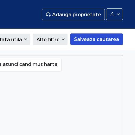
Adauga proprietate
Salveaza cautarea
fata utila
Alte filtre
u
a atunci cand mut harta