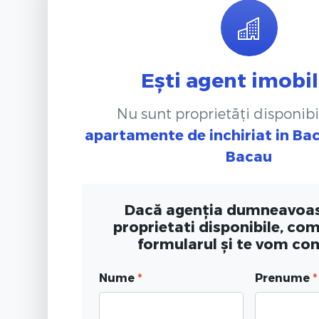
Ești agent imobil
Nu sunt proprietăți disponibi
apartamente de inchiriat
in Ba
Bacau
Dacă agenția dumneavoas
proprietati disponibile, co
formularul și te vom co
Nume
*
Prenume
*