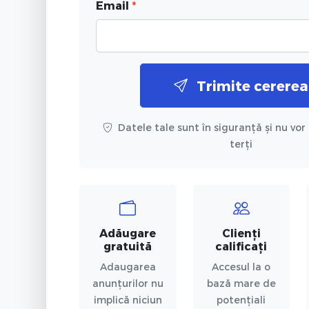
Email
*
Trimite cererea
Datele tale sunt în siguranță și nu vor 
terți
Adăugare
Clienți
gratuită
calificați
Adaugarea
Accesul la o
anunțurilor nu
bază mare de
implică niciun
potențiali