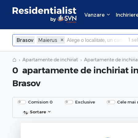
Vanzare
Inchirier
1
sel
Brasov
Maierus
×
Inchide
⌂
Apartamente de inchiriat
Apartamente de inchiria
0
apartamente de inchiriat
i
Brasov
Comision 0
Exclusive
Cele mai 
Sortare