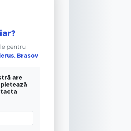
iar?
le pentru
ierus, Brasov
tră are
mpletează
ntacta