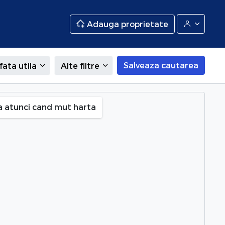
Adauga proprietate
Salveaza cautarea
fata utila
Alte filtre
a atunci cand mut harta