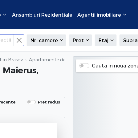
e
Ansambluri Rezidentiale
Agentii imobiliare
ectii
Nr. camere
Pret
Etaj
Supra
t in Brasov
Apartamente de inchiriat
in Maierus, Brasov
Cauta in noua zon
n Maierus,
recente
Pret redus