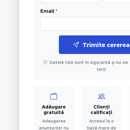
Email
*
Trimite cererea
Datele tale sunt în siguranță și nu vor 
terți
Adăugare
Clienți
gratuită
calificați
Adaugarea
Accesul la o
anunțurilor nu
bază mare de