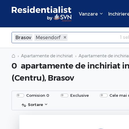
Vanzare
Inchirier
1
sel
Brasov
Mesendorf
×
Inchide
⌂
Apartamente de inchiriat
Apartamente de inchiria
0
apartamente de inchiriat
i
(Centru), Brasov
Comision 0
Exclusive
Cele mai 
Sortare