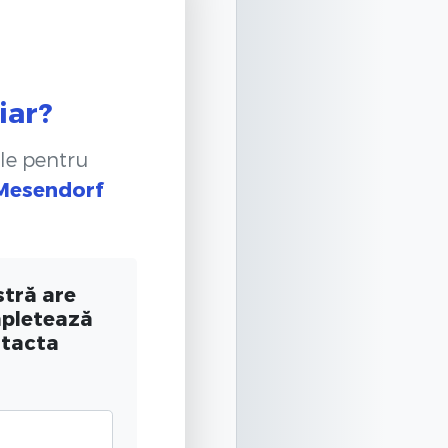
iar?
le pentru
 Mesendorf
tră are
mpletează
ntacta