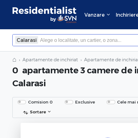
Vanzare
Inchirier
Calarasi
×
Inchide
⌂
Apartamente de inchiriat
Apartamente de inchiriat
0
apartamente 3 camere de i
Calarasi
Comision 0
Exclusive
Cele mai 
Sortare