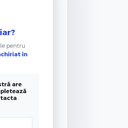
iar?
le pentru
chiriat
in
tră are
mpletează
ntacta