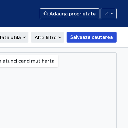
Adauga proprietate
Salveaza cautarea
fata utila
Alte filtre
a atunci cand mut harta