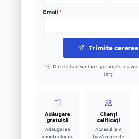
Email
*
Trimite cererea
Datele tale sunt în siguranță și nu vor 
terți
Adăugare
Clienți
gratuită
calificați
Adaugarea
Accesul la o
anunțurilor nu
bază mare de