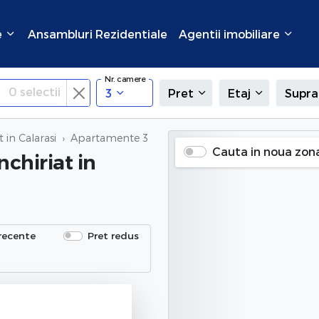
e
Ansambluri Rezidentiale
Agentii imobiliare
Nr. camere
0
selectii
3
Pret
Etaj
Supra
 in Calarasi
Apartamente 3 camere de inchiriat
in Calarasi
Cauta in noua zon
nchiriat
in
recente
Pret redus