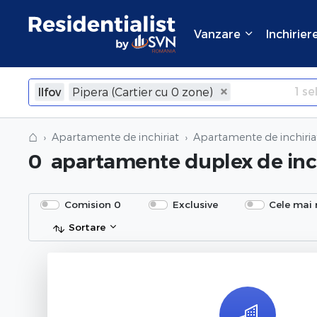
Vanzare
Inchirier
1
sel
Ilfov
Pipera (Cartier cu 0 zone)
×
Inchide
⌂
Apartamente de inchiriat
Apartamente de inchiriat
0
apartamente duplex de inch
Comision 0
Exclusive
Cele mai 
Sortare