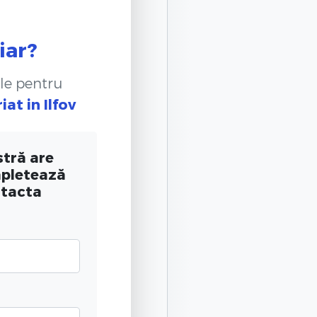
iar?
le pentru
riat
in Ilfov
tră are
mpletează
ntacta