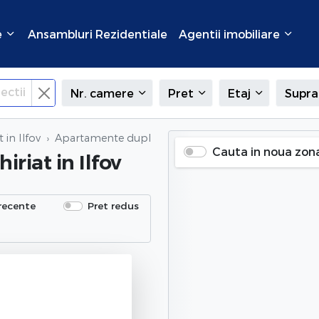
e
Ansambluri Rezidentiale
Agentii imobiliare
ectii
Nr. camere
Pret
Etaj
Supra
 in Ilfov
Apartamente duplex de inchiriat
in Ilfov
Cauta in noua zon
iriat
in Ilfov
recente
Pret redus