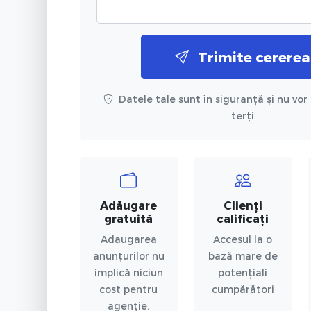
Trimite cererea
Datele tale sunt în siguranță și nu vor 
terți
Adăugare
Clienți
gratuită
calificați
Adaugarea
Accesul la o
anunțurilor nu
bază mare de
implică niciun
potențiali
cost pentru
cumpărători
agenție.