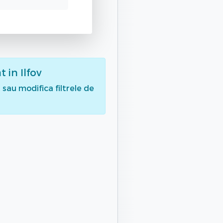
at
in Ilfov
sau modifica filtrele de