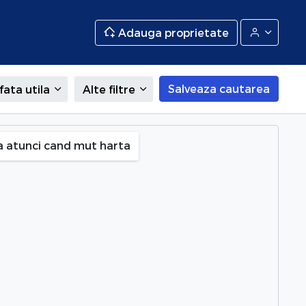
Adauga proprietate
Salveaza cautarea
fata utila
Alte filtre
a atunci cand mut harta