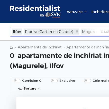
Vanzare
Inchirier
2
sel
Ilfov
Pipera (Cartier cu 0 zone)
Magurele
×
Inchide
⌂
Apartamente de inchiriat
Apartamente de inchiriat
0
apartamente de inchiriat
i
(Magurele), Ilfov
Comision 0
Exclusive
Cele mai 
Sortare