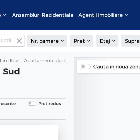
e
Ansambluri Rezidentiale
Agentii imobiliare
ectii
Nr. camere
Pret
Etaj
Supra
 in Ilfov
Apartamente de inchiriat
in Sud (Magurele), Ilfov
Cauta in noua zon
n Sud
recente
Pret redus