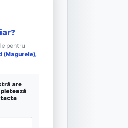
iar?
le pentru
d (Magurele),
tră are
mpletează
ntacta