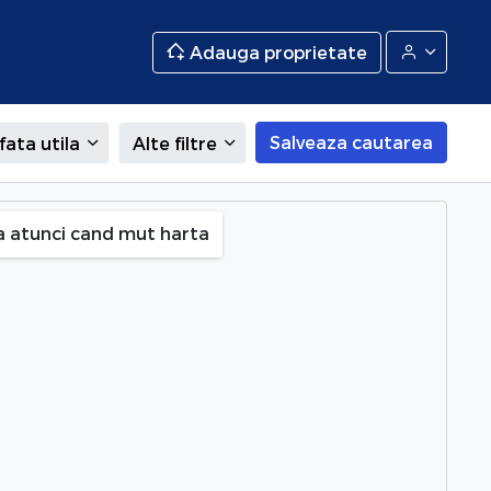
Adauga proprietate
Salveaza cautarea
fata utila
Alte filtre
a atunci cand mut harta