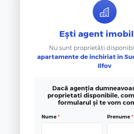
Ești agent imobil
Nu sunt proprietăți disponibi
apartamente de inchiriat
in Su
Ilfov
Dacă agenția dumneavoas
proprietati disponibile, co
formularul și te vom co
Nume
*
Prenume
*