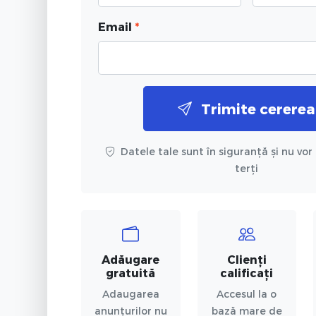
Email
*
Trimite cererea
Datele tale sunt în siguranță și nu vor 
terți
Adăugare
Clienți
gratuită
calificați
Adaugarea
Accesul la o
anunțurilor nu
bază mare de