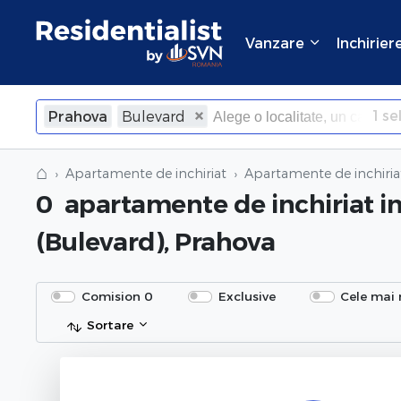
Vanzare
Inchirier
1
sel
Prahova
Bulevard
×
Inchide
⌂
Apartamente de inchiriat
Apartamente de inchiria
0
apartamente de inchiriat
i
(Bulevard), Prahova
Comision 0
Exclusive
Cele mai 
Sortare