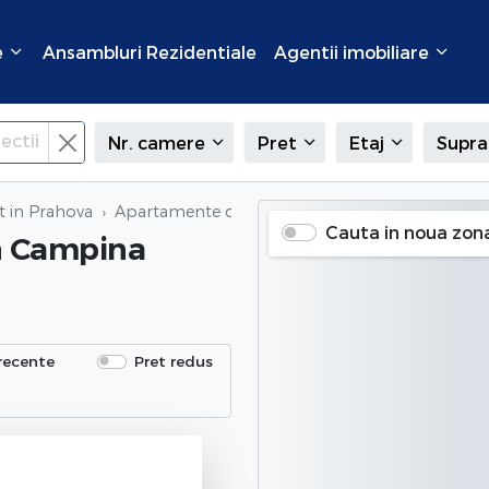
e
Ansambluri Rezidentiale
Agentii imobiliare
ectii
Nr. camere
Pret
Etaj
Supra
t in Prahova
Apartamente de inchiriat
in Campina (Bulevard)
Cauta in noua zon
n Campina
recente
Pret redus