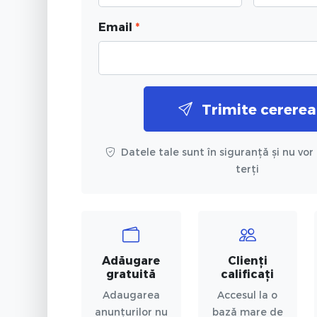
Email
*
Trimite cererea
Datele tale sunt în siguranță și nu vor 
terți
Adăugare
Clienți
gratuită
calificați
Adaugarea
Accesul la o
anunțurilor nu
bază mare de