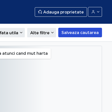
Adauga proprietate
Salveaza cautarea
fata utila
Alte filtre
, Prahova
a atunci cand mut harta