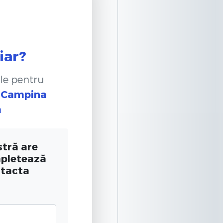
iar?
le pentru
n Campina
a
tră are
mpletează
ntacta