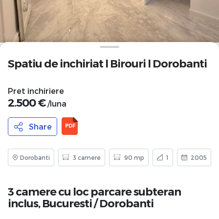
Spatiu de inchiriat l Birouri l Dorobanti
Pret inchiriere
2.500 €
/luna
Share
PDF
Dorobanti
3 camere
90 mp
1
2005
3 camere cu loc parcare subteran
inclus,
Bucuresti
/
Dorobanti