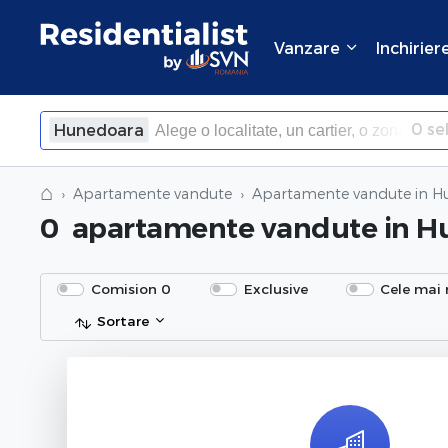
Vanzare
Inchirier
0
sel
Hunedoara
×
Inchide
⌂
Apartamente vandute
Apartamente vandute
in H
0
apartamente vandute
in H
Comision 0
Exclusive
Cele mai 
Sortare