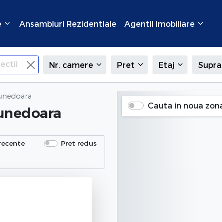
e
Ansambluri Rezidentiale
Agentii imobiliare
ectii
Nr. camere
Pret
Etaj
Supra
unedoara
Cauta in noua zon
unedoara
recente
Pret redus