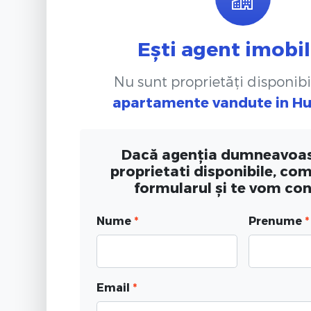
Ești agent imobil
Nu sunt proprietăți disponibi
apartamente vandute
in H
Dacă agenția dumneavoas
proprietati disponibile, co
formularul și te vom co
Nume
*
Prenume
*
Email
*