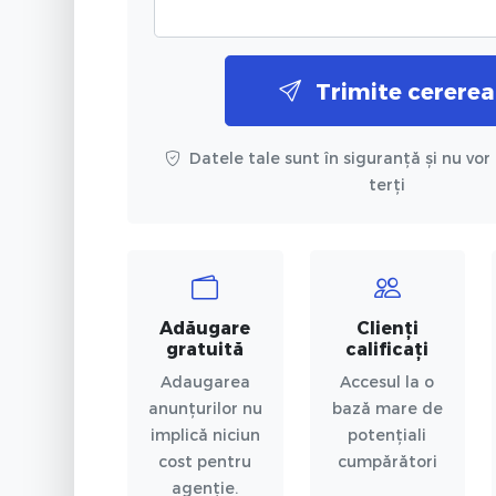
Trimite cererea
Datele tale sunt în siguranță și nu vor 
terți
Adăugare
Clienți
gratuită
calificați
Adaugarea
Accesul la o
anunțurilor nu
bază mare de
implică niciun
potențiali
cost pentru
cumpărători
agenție.