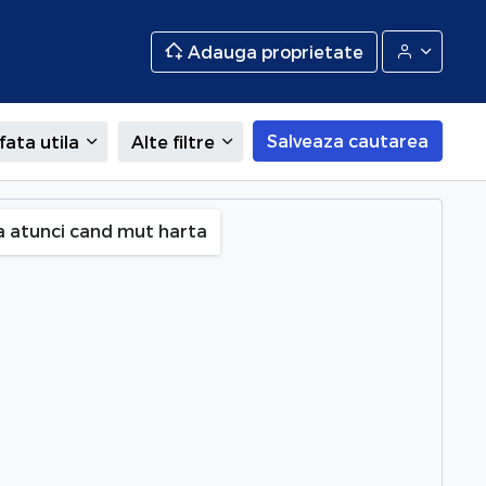
Adauga proprietate
Salveaza cautarea
fata utila
Alte filtre
a atunci cand mut harta