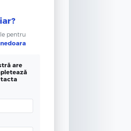
iar?
le pentru
unedoara
tră are
mpletează
ntacta