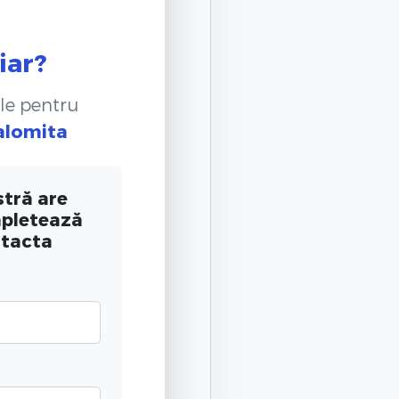
iar?
le pentru
Ialomita
tră are
mpletează
ntacta