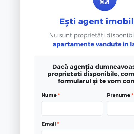
Ești agent imobil
Nu sunt proprietăți disponibi
apartamente vandute
in 
Dacă agenția dumneavoas
proprietati disponibile, co
formularul și te vom co
Nume
*
Prenume
*
Email
*