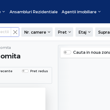
e
Ansambluri Rezidentiale
Agentii imobiliare
ectii
Nr. camere
Pret
Etaj
Supra
alomita
Cauta in noua zon
alomita
recente
Pret redus