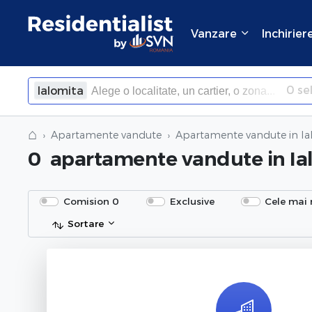
Vanzare
Inchirier
0
sel
Ialomita
×
Inchide
⌂
Apartamente vandute
Apartamente vandute
in I
0
apartamente vandute
in I
Comision 0
Exclusive
Cele mai 
Sortare