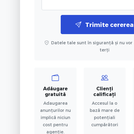
Trimite cererea
Datele tale sunt în siguranță și nu vor 
terți
Adăugare
Clienți
gratuită
calificați
Adaugarea
Accesul la o
anunțurilor nu
bază mare de
implică niciun
potențiali
cost pentru
cumpărători
agenție.