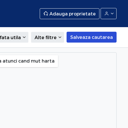
Adauga proprietate
Salveaza cautarea
fata utila
Alte filtre
a atunci cand mut harta