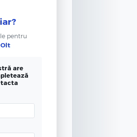
iar?
le pentru
 Olt
tră are
mpletează
ntacta