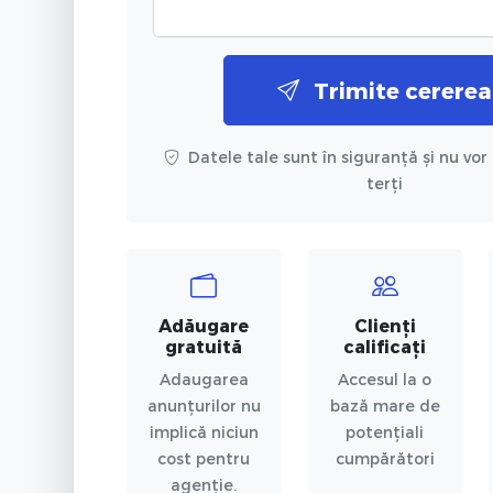
Trimite cererea
Datele tale sunt în siguranță și nu vor 
terți
Adăugare
Clienți
gratuită
calificați
Adaugarea
Accesul la o
anunțurilor nu
bază mare de
implică niciun
potențiali
cost pentru
cumpărători
agenție.