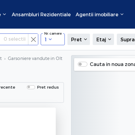
e
Ansambluri Rezidentiale
Agentii imobiliare
Nr. camere
0
selectii
1
Pret
Etaj
Supra
t
Garsoniere vandute
in Olt
Cauta in noua zon
recente
Pret redus