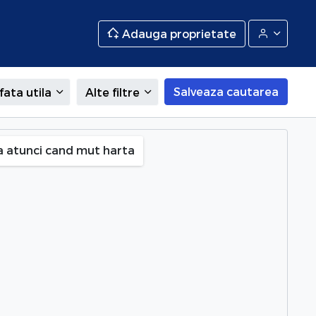
Adauga proprietate
Salveaza cautarea
fata utila
Alte filtre
a atunci cand mut harta