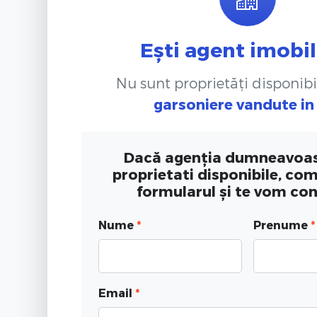
Ești agent imobil
Nu sunt proprietăți disponibi
garsoniere vandute
in
Dacă agenția dumneavoas
proprietati disponibile, co
formularul și te vom co
Nume
*
Prenume
*
Email
*