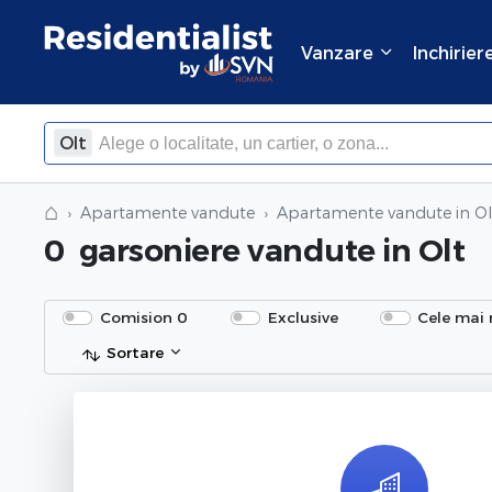
Vanzare
Inchirier
Olt
×
Inchide
⌂
Apartamente vandute
Apartamente vandute in Ol
0
garsoniere vandute
in Olt
Comision 0
Exclusive
Cele mai 
Sortare