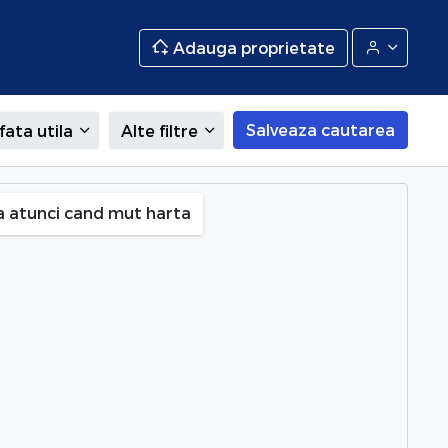
Adauga proprietate
Salveaza cautarea
fata utila
Alte filtre
a atunci cand mut harta