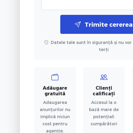
Trimite cererea
Datele tale sunt în siguranță și nu vor 
terți
Adăugare
Clienți
gratuită
calificați
Adaugarea
Accesul la o
anunțurilor nu
bază mare de
implică niciun
potențiali
cost pentru
cumpărători
agenție.