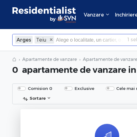
Vanzare
Inchirier
1
sel
Arges
Teiu
×
Inchide
⌂
Apartamente de vanzare
Apartamente de vanzare 
0
apartamente de vanzare
in
Comision 0
Exclusive
Cele mai 
Sortare