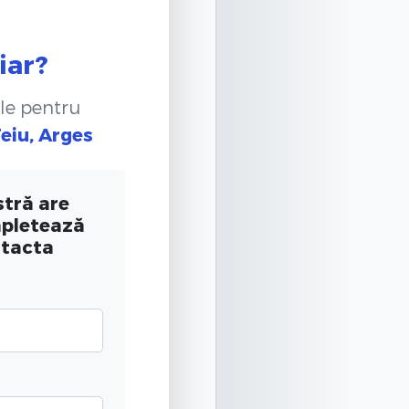
iar?
le pentru
Teiu, Arges
tră are
mpletează
ntacta