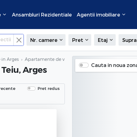
e
Ansambluri Rezidentiale
Agentii imobiliare
ectii
Nr. camere
Pret
Etaj
Supra
in Arges
Apartamente de vanzare
in Teiu, Arges
Cauta in noua zon
 Teiu, Arges
recente
Pret redus