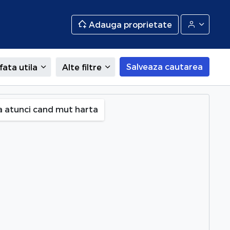
Adauga proprietate
Salveaza cautarea
fata utila
Alte filtre
a atunci cand mut harta