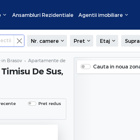
e
Ansambluri Rezidentiale
Agentii imobiliare
ectii
Nr. camere
Pret
Etaj
Supra
 in Brasov
Apartamente de vanzare
in Timisu De Sus, Brasov
Cauta in noua zon
 Timisu De Sus,
recente
Pret redus