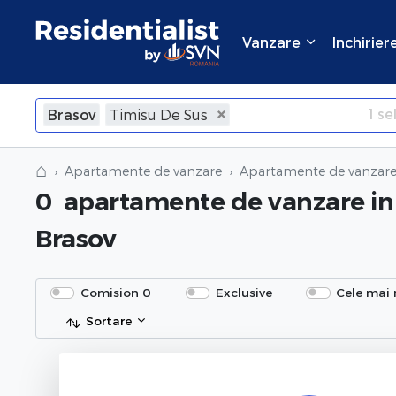
Vanzare
Inchirier
1
sel
Brasov
Timisu De Sus
×
Inchide
⌂
Apartamente de vanzare
Apartamente de vanzare
0
apartamente de vanzare
in
Brasov
Comision 0
Exclusive
Cele mai 
Sortare