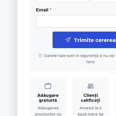
Email
*
Trimite cererea
Datele tale sunt în siguranță și nu vor 
terți
Adăugare
Clienți
gratuită
calificați
Adaugarea
Accesul la o
anunțurilor nu
bază mare de