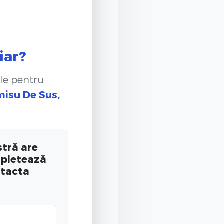
iar?
le pentru
misu De Sus,
tră are
mpletează
ntacta