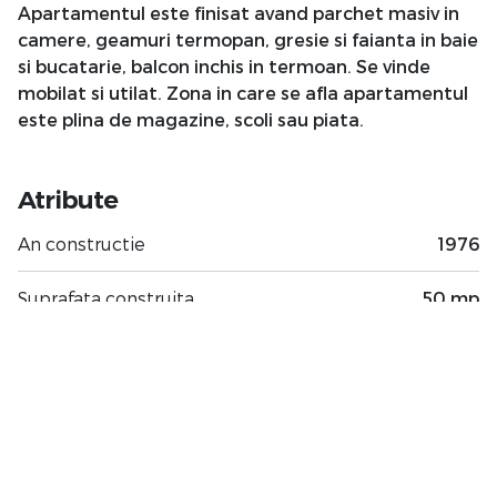
Apartamentul este finisat avand parchet masiv in
camere, geamuri termopan, gresie si faianta in baie
si bucatarie, balcon inchis in termoan. Se vinde
mobilat si utilat. Zona in care se afla apartamentul
este plina de magazine, scoli sau piata.
Atribute
An constructie
1976
Suprafata construita
50 mp
Suprafata utila
40 mp
Regim Inaltime
3 / 4
Etaj
3