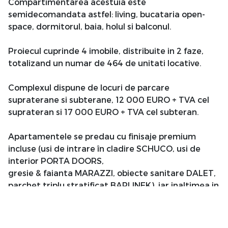
Compartimentarea acestuia este
semidecomandata astfel: living, bucataria open-
space, dormitorul, baia, holul si balconul.
Proiecul cuprinde 4 imobile, distribuite in 2 faze,
totalizand un numar de 464 de unitati locative.
Complexul dispune de locuri de parcare
supraterane si subterane, 12 000 EURO + TVA cel
suprateran si 17 000 EURO + TVA cel subteran.
Apartamentele se predau cu finisaje premium
incluse (usi de intrare în cladire SCHUCO, usi de
interior PORTA DOORS,
gresie & faianta MARAZZI, obiecte sanitare DALET,
parchet triplu stratificat BARLINEK), iar inaltimea in
apartamente este de 2,85 m.
Acesta este primul complex rezidential din