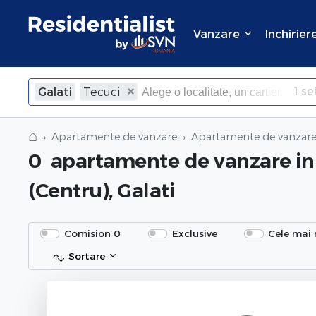
Vanzare
Inchirier
1
sel
Galati
Tecuci
×
Inchide
⌂
Apartamente de vanzare
Apartamente de vanzare 
0
apartamente de vanzare
in
(Centru), Galati
Comision 0
Exclusive
Cele mai 
Sortare