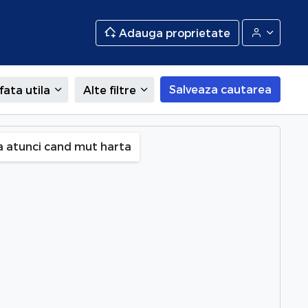
Adauga proprietate
Salveaza cautarea
fata utila
Alte filtre
a atunci cand mut harta