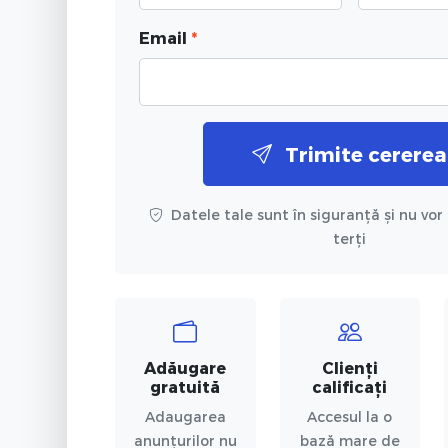
Email
*
Trimite cererea
Datele tale sunt în siguranță și nu vor 
terți
Adăugare
Clienți
gratuită
calificați
Adaugarea
Accesul la o
anunțurilor nu
bază mare de