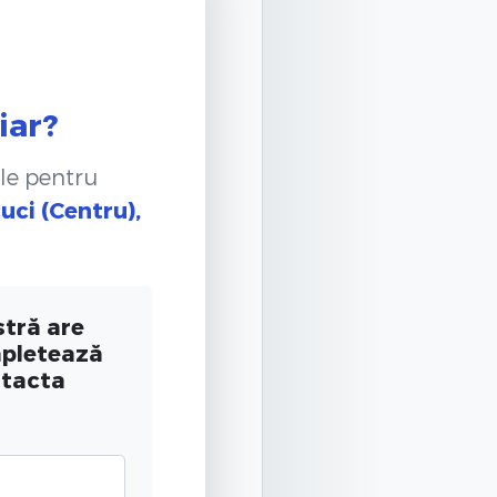
iar?
le pentru
uci (Centru),
tră are
mpletează
ntacta