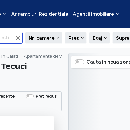
e
Ansambluri Rezidentiale
Agentii imobiliare
ectii
Nr. camere
Pret
Etaj
Supra
in Galati
Apartamente de vanzare
in Tecuci (Centru), Galati
Cauta in noua zon
 Tecuci
recente
Pret redus