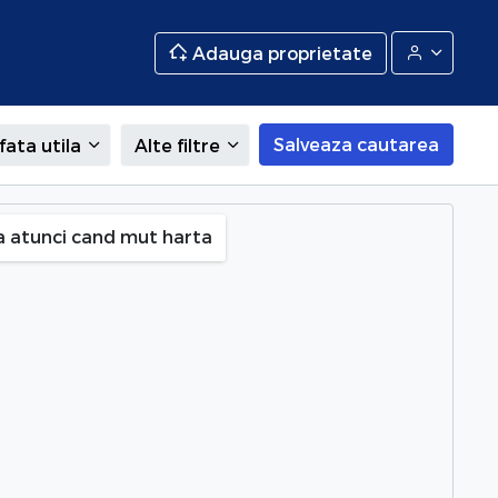
Adauga proprietate
Salveaza cautarea
fata utila
Alte filtre
lfov
a atunci cand mut harta