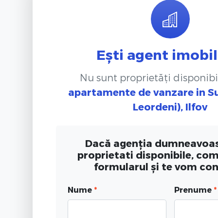
Ești agent imobil
Nu sunt proprietăți disponibi
apartamente de vanzare
in S
Leordeni), Ilfov
Dacă agenția dumneavoas
proprietati disponibile, co
formularul și te vom co
Nume
*
Prenume
*