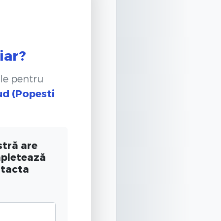
iar?
le pentru
ud (Popesti
tră are
mpletează
ntacta