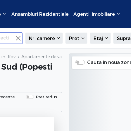
e
Ansambluri Rezidentiale
Agentii imobiliare
ectii
Nr. camere
Pret
Etaj
Supra
in Ilfov
Apartamente de vanzare
in Sud (Popesti Leordeni), I
Cauta in noua zon
 Sud (Popesti
recente
Pret redus