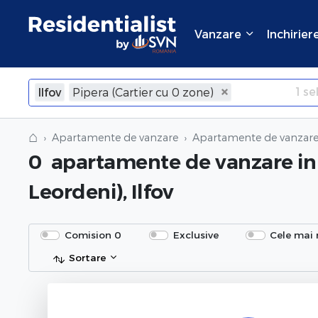
Vanzare
Inchirier
1
sel
Ilfov
Pipera (Cartier cu 0 zone)
×
Inchide
⌂
Apartamente de vanzare
Apartamente de vanzare 
0
apartamente de vanzare
in
Leordeni), Ilfov
Comision 0
Exclusive
Cele mai 
Sortare