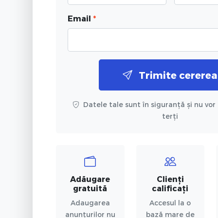
Email
*
Trimite cererea
Datele tale sunt în siguranță și nu vor 
terți
Adăugare
Clienți
gratuită
calificați
Adaugarea
Accesul la o
anunțurilor nu
bază mare de