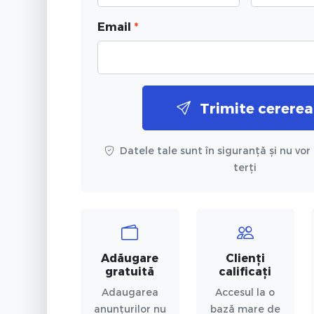
Email
*
Trimite cererea
Datele tale sunt în siguranță și nu vor 
terți
Adăugare
Clienți
gratuită
calificați
Adaugarea
Accesul la o
anunțurilor nu
bază mare de