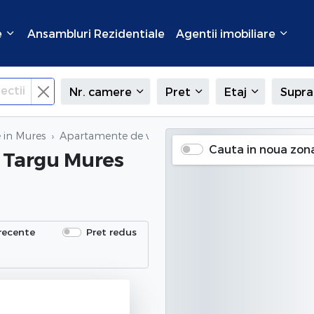
e
Ansambluri Rezidentiale
Agentii imobiliare
ectii
Nr. camere
Pret
Etaj
Supra
 in Mures
Apartamente de vanzare
in Targu Mures (Semicent
Cauta in noua zon
n Targu Mures
recente
Pret redus