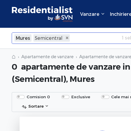
Vanzare
Inchirier
1
sel
Mures
Semicentral
×
Inchide
⌂
Apartamente de vanzare
Apartamente de vanzare
0
apartamente de vanzare
i
(Semicentral), Mures
Comision 0
Exclusive
Cele mai 
Sortare