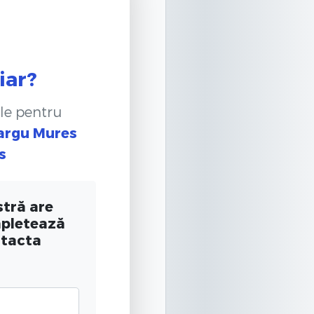
iar?
le pentru
Targu Mures
s
tră are
mpletează
ntacta