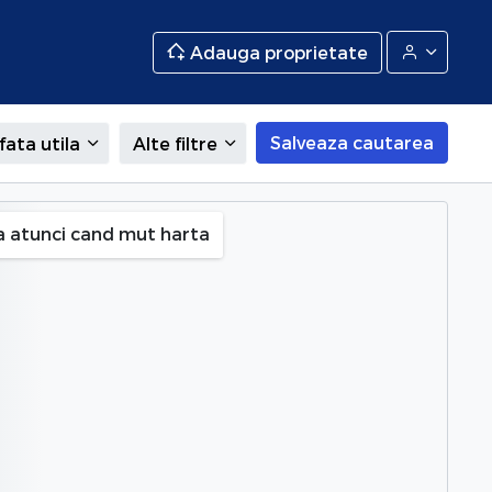
Adauga proprietate
Salveaza cautarea
fata utila
Alte filtre
ral), Mures
a atunci cand mut harta