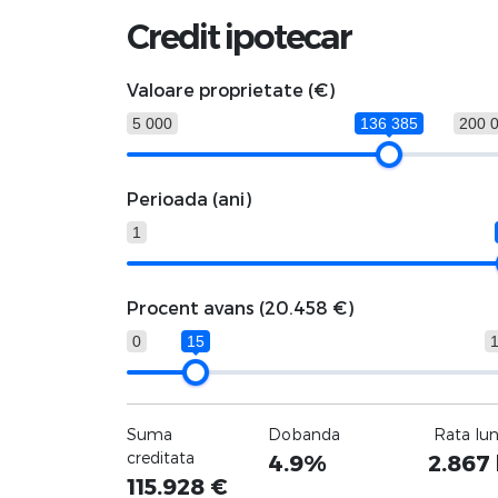
Credit ipotecar
Valoare proprietate (€)
5 000
136 385
200 
Perioada (ani)
1
Procent avans (
20.458 €
)
0
15
Suma
Dobanda
Rata lu
creditata
4.9%
2.867
115.928
€