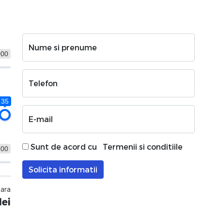
Nume si prenume
000
Telefon
35
E-mail
Sunt de acord cu
Termenii si conditiile
100
Solicita informatii
nara
lei