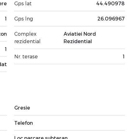
ere
Gps lat
44.490978
1
Gps lng
26.096967
con
Complex
Aviatiei Nord
rezidential
Rezidential
1
Nr. terase
1
dat
Gresie
Telefon
Loc parcare subteran