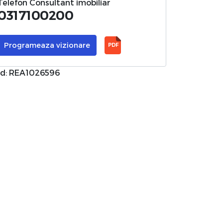
Telefon Consultant imobiliar
0317100200
Programeaza vizionare
PDF
d: REA1026596