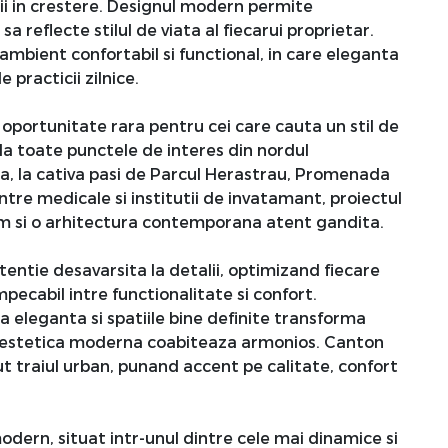
ii in crestere. Designul modern permite
sa reflecte stilul de viata al fiecarui proprietar.
 ambient confortabil si functional, in care eleganta
practicii zilnice.
portunitate rara pentru cei care cauta un stil de
la toate punctele de interes din nordul
ica, la cativa pasi de Parcul Herastrau, Promenada
tre medicale si institutii de invatamant, proiectul
ium si o arhitectura contemporana atent gandita.
ntie desavarsita la detalii, optimizand fiecare
pecabil intre functionalitate si confort.
eleganta si spatiile bine definite transforma
 si estetica moderna coabiteaza armonios. Canton
t traiul urban, punand accent pe calitate, confort
odern, situat intr-unul dintre cele mai dinamice si