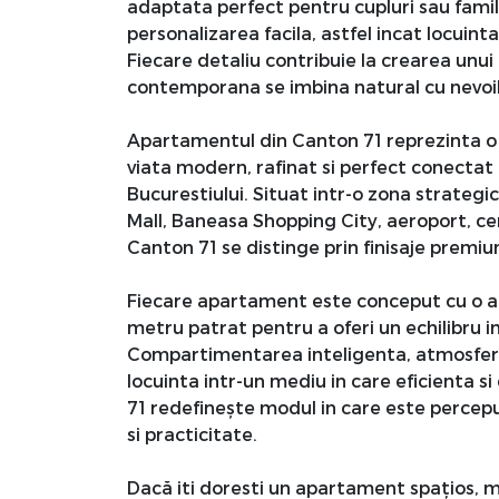
adaptata perfect pentru cupluri sau famil
personalizarea facila, astfel incat locuinta 
Fiecare detaliu contribuie la crearea unui
contemporana se imbina natural cu nevoile 
Apartamentul din Canton 71 reprezinta o o
viata modern, rafinat si perfect conectat 
Bucurestiului. Situat intr-o zona strateg
Mall, Baneasa Shopping City, aeroport, cen
Canton 71 se distinge prin finisaje prem
Fiecare apartament este conceput cu o ate
metru patrat pentru a oferi un echilibru im
Compartimentarea inteligenta, atmosfera 
locuinta intr-un mediu in care eficienta
71 redefinește modul in care este percepu
si practicitate.
Dacă iti doresti un apartament spațios, m