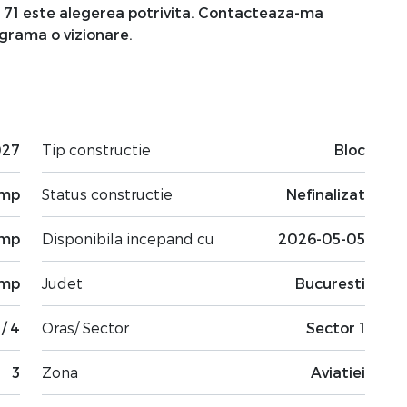
n 71 este alegerea potrivita. Contacteaza-ma
grama o vizionare.
027
Tip constructie
Bloc
 mp
Status constructie
Nefinalizat
 mp
Disponibila incepand cu
2026-05-05
 mp
Judet
Bucuresti
 / 4
Oras/ Sector
Sector 1
3
Zona
Aviatiei