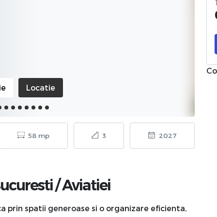
Co
ie
Locatie
58 mp
3
2027
ucuresti
/
Aviatiei
rin spatii generoase si o organizare eficienta,