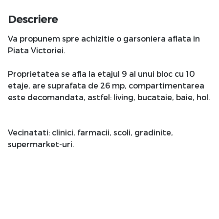
Descriere
Va propunem spre achizitie o garsoniera aflata in
Piata Victoriei.
Proprietatea se afla la etajul 9 al unui bloc cu 10
etaje, are suprafata de 26 mp, compartimentarea
este decomandata, astfel: living, bucataie, baie, hol.
Vecinatati: clinici, farmacii, scoli, gradinite,
supermarket-uri.
Mijloace de transport: 65, 79,86, 205.
Pentru mai multe detalii va stau la dispozitie!