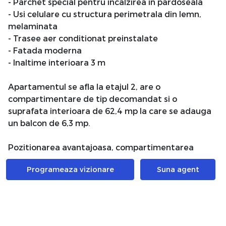
- Parchet special pentru incalzirea in pardoseala
- Usi celulare cu structura perimetrala din lemn,
melaminata
- Trasee aer conditionat preinstalate
- Fatada moderna
- Inaltime interioara 3 m
Apartamentul se afla la etajul 2, are o
compartimentare de tip decomandat si o
suprafata interioara de 62,4 mp la care se adauga
un balcon de 6,3 mp.
Pozitionarea avantajoasa, compartimentarea
eficienta si design-ul premium al proiectului vor
Programeaza vizionare
Suna agent
eleva fiecare moment pe care il vei petrece in noua
ta casa.
Atribute