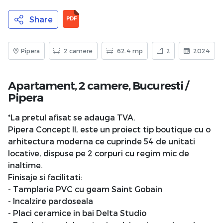
Share
PDF
Pipera
2 camere
62.4 mp
2
2024
Apartament, 2 camere,
Bucuresti
/
Pipera
*La pretul afisat se adauga TVA.
Pipera Concept II, este un proiect tip boutique cu o
arhitectura moderna ce cuprinde 54 de unitati
locative, dispuse pe 2 corpuri cu regim mic de
inaltime.
Finisaje si facilitati:
- Tamplarie PVC cu geam Saint Gobain
- Incalzire pardoseala
- Placi ceramice in bai Delta Studio