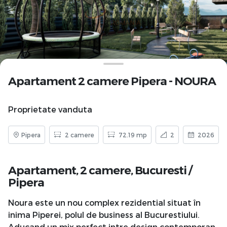
Apartament 2 camere Pipera - NOURA
Proprietate vanduta
Pipera
2 camere
72.19 mp
2
2026
Apartament, 2 camere,
Bucuresti
/
Pipera
Noura este un nou complex rezidential situat în
inima Piperei, polul de business al Bucurestiului.
Aducand un mix perfect intre design contemporan,