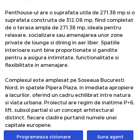
Penthouse-ul are o suprafata utila de 271.38 mp si o
suprafata construita de 312.08 mp, fiind completat
de o terasa ampla de 271.38 mp, ideala pentru
relaxare, socializare sau amenajarea unor zone
private de lounge si dining in aer liber. Spatiile
interioare sunt bine proportionate si gandite
pentru a asigura intimitate, functionalitate si
flexibilitate in amenajare.
Complexul este amplasat pe Soseaua Bucuresti
Nord, in spatele Pipera Plaza, in imediata apropiere
a lacurilor, oferind un cadru echilibrat intre natura
si viata urbana. Proiectul are regim de inaltime P+6,
lift, subsol partial si un concept arhitectural
distinct, fiecare cladire purtand numele unei
capitale europene.
Programeaza vizionare
Suna agent
Constructia respecta standarde ridicate de