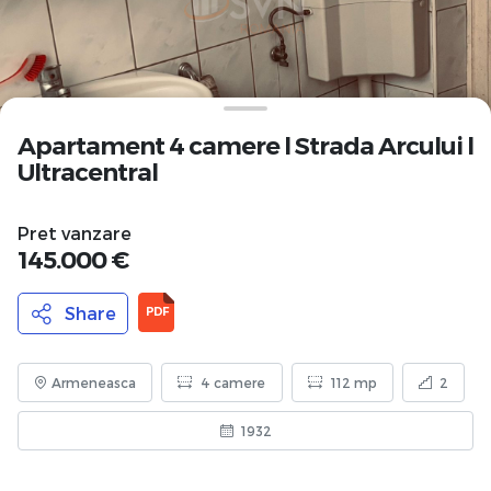
Apartament 4 camere l Strada Arcului l
Ultracentral
Pret vanzare
145.000 €
Share
PDF
Armeneasca
4 camere
112 mp
2
1932