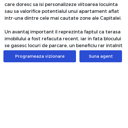
care doresc sa isi personalizeze viitoarea locuinta
sau sa valorifice potentialul unui apartament aflat
intr-una dintre cele mai cautate zone ale Capitalei.
Un avantaj important il reprezinta faptul ca terasa
imobilului a fost refacuta recent, iar in fata blocului
se gasesc locuri de parcare, un beneficiu rar intalnit
in zona ultracentrala.
Programeaza vizionare
Suna agent
Datorita amplasarii excelente, pe o strada ferita de
aglomeratie, dar cu acces rapid catre restaurante,
cafenele, institutii, mijloace de transport si
principalele puncte de interes ale orasului, aceasta
proprietate reprezinta o alegere inspirata atat
pentru locuire, cat si pentru investitie.
Pentru mai multe detalii sau pentru programarea
unei vizionari, va asteptam sa ne contactati.