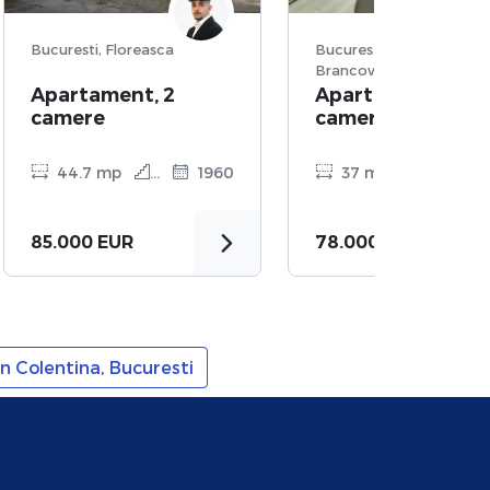
Bucuresti, Floreasca
Bucuresti, Berceni,
Brancoveanu
Apartament, 2
Apartament, 2
camere
camere
44.7 mp
D
1960
37 mp
1
1
85.000 EUR
78.000 EUR
 Colentina, Bucuresti