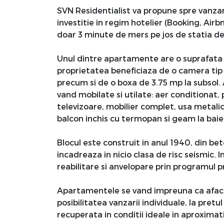
SVN Residentialist va propune spre vanza
investitie in regim hotelier (Booking, Airb
doar 3 minute de mers pe jos de statia d
Unul dintre apartamente are o suprafata u
proprietatea beneficiaza de o camera tip b
precum si de o boxa de 3.75 mp la subsol
vand mobilate si utilate: aer conditionat, p
televizoare, mobilier complet, usa metali
balcon inchis cu termopan si geam la baie
Blocul este construit in anul 1940, din be
incadreaza in nicio clasa de risc seismic.
reabilitare si anvelopare prin programul p
Apartamentele se vand impreuna ca afacere
posibilitatea vanzarii individuale, la pretu
recuperata in conditii ideale in aproximati