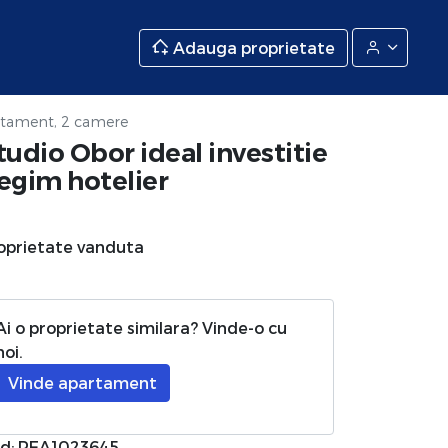
Adauga proprietate
tament, 2 camere
tudio Obor ideal investitie
egim hotelier
oprietate vanduta
Ai o proprietate similara? Vinde-o cu
noi.
Vinde apartament
d: REA1023645