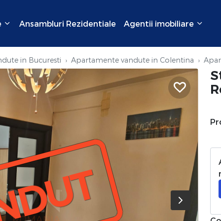
e
Ansambluri Rezidentiale
Agentii imobiliare
dute in Bucuresti
Apartamente vandute in Colentina
Apar
S
R
Pr
NDUT
Co