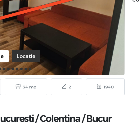
ie
Locatie
34 mp
2
1940
ucuresti
/
Colentina
/
Bucur