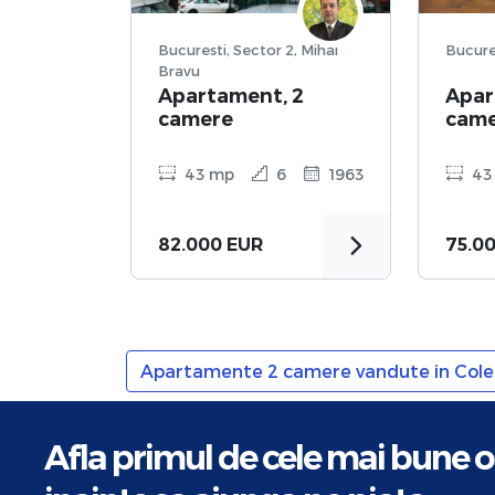
Bucuresti, Sector 2, Mihai
Bravu
Apartament, 2
Apar
camere
cam
43 mp
6
1963
43
82.000 EUR
75.0
Apartamente 2 camere vandute in Colen
Afla primul de cele mai bune o