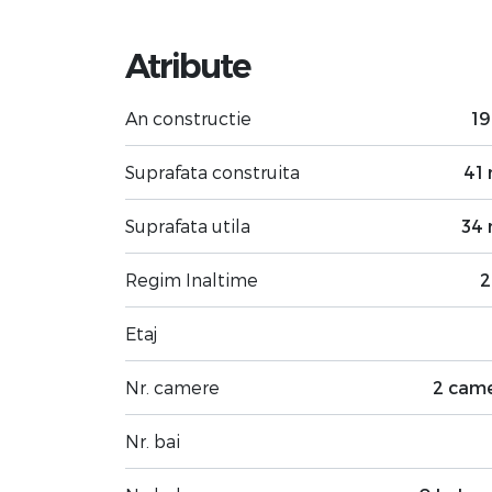
Atribute
An constructie
1
Suprafata construita
41
Suprafata utila
34
Regim Inaltime
2
Etaj
Nr. camere
2 cam
Nr. bai