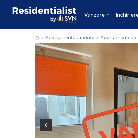
Vanzare
Inchirier
⌂
Apartamente vandute
Apartamente van
VA