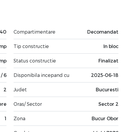
940
Compartimentare
Decomandat
 mp
Tip constructie
In bloc
 mp
Status constructie
Finalizat
 / 6
Disponibila incepand cu
2025-06-18
2
Judet
Bucuresti
ere
Oras/ Sector
Sector 2
1
Zona
Bucur Obor