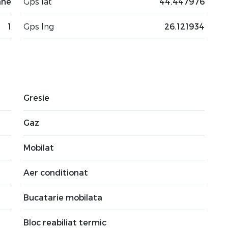
ane
Gps lat
44.447976
1
Gps lng
26.121934
Gresie
Gaz
Mobilat
Aer conditionat
Bucatarie mobilata
Bloc reabiliat termic