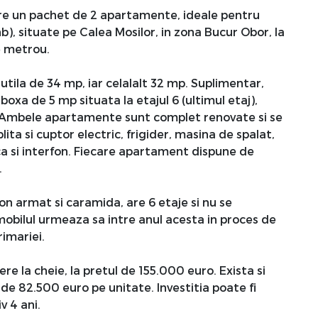
re un pachet de 2 apartamente, ideale pentru
nb), situate pe Calea Mosilor, in zona Bucur Obor, la
e metrou.
tila de 34 mp, iar celalalt 32 mp. Suplimentar,
oxa de 5 mp situata la etajul 6 (ultimul etaj),
. Ambele apartamente sunt complet renovate si se
lita si cuptor electric, frigider, masina de spalat,
ca si interfon. Fiecare apartament dispune de
.
ton armat si caramida, are 6 etaje si nu se
 Imobilul urmeaza sa intre anul acesta in proces de
rimariei.
 la cheie, la pretul de 155.000 euro. Exista si
l de 82.500 euro pe unitate. Investitia poate fi
v 4 ani.