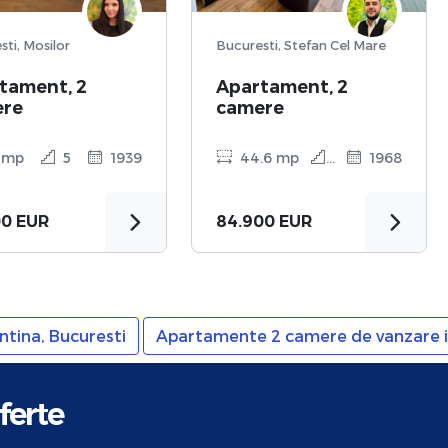
Bucuresti, Mosilor
Bucuresti, Stefan Cel Mare
tament, 2
Apartament, 2
ere
camere
 mp
5
1939
44.6 mp
1
1968
00 EUR
84.900 EUR
tina, Bucuresti
Apartamente 2 camere de vanzare in
ferte