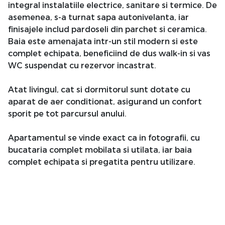
integral instalatiile electrice, sanitare si termice. De
asemenea, s-a turnat sapa autonivelanta, iar
finisajele includ pardoseli din parchet si ceramica.
Baia este amenajata intr-un stil modern si este
complet echipata, beneficiind de dus walk-in si vas
WC suspendat cu rezervor incastrat.
Atat livingul, cat si dormitorul sunt dotate cu
aparat de aer conditionat, asigurand un confort
sporit pe tot parcursul anului.
Apartamentul se vinde exact ca in fotografii, cu
bucataria complet mobilata si utilata, iar baia
complet echipata si pregatita pentru utilizare.
Imobilul este anvelopat si nu este incadrat in nicio
clasa de risc seismic sau categorie de urgenta.
Amplasarea reprezinta unul dintre principalele