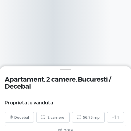
Apartament, 2 camere,
Bucuresti
/
Decebal
Proprietate vanduta
Decebal
2 camere
56.75 mp
1
2019