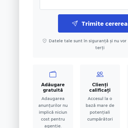
Trimite cererea
Datele tale sunt în siguranță și nu vor 
terți
Adăugare
Clienți
gratuită
calificați
Adaugarea
Accesul la o
anunțurilor nu
bază mare de
implică niciun
potențiali
cost pentru
cumpărători
agenție.