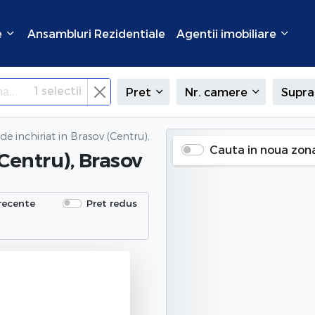
e
Ansambluri Rezidentiale
Agentii imobiliare
1
selectii
Pret
Nr. camere
Supra
de inchiriat
in Brasov (Centru), Brasov
Cauta in noua zon
(Centru), Brasov
recente
Pret redus