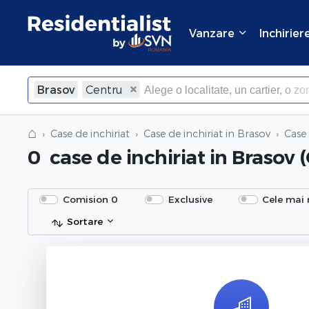
Vanzare
Inchirier
Brasov
Centru
×
Inchide
⌂
Case de inchiriat
Case de inchiriat in Brasov
Case 
0
case de inchiriat
in Brasov 
Comision 0
Exclusive
Cele mai 
Sortare