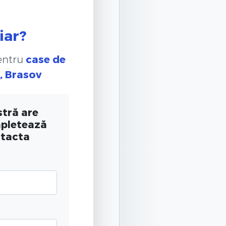
iar?
pentru
case de
), Brasov
tră are
mpletează
ntacta