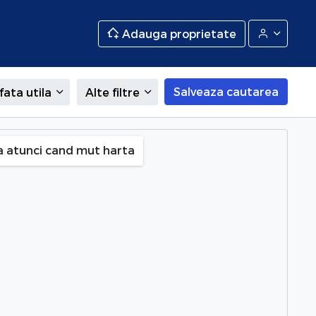
Adauga proprietate
Salveaza cautarea
fata utila
Alte filtre
a atunci cand mut harta