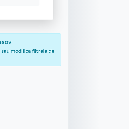
rasov
sau modifica filtrele de