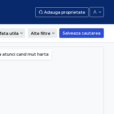
Adauga proprietate
Salveaza cautarea
fata utila
Alte filtre
a atunci cand mut harta