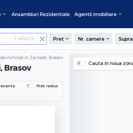
e
Ansambluri Rezidentiale
Agentii imobiliare
1
selectii
Pret
Nr. camere
Supra
de inchiriat
in Zarnesti, Brasov
Cauta in noua zon
, Brasov
recente
Pret redus