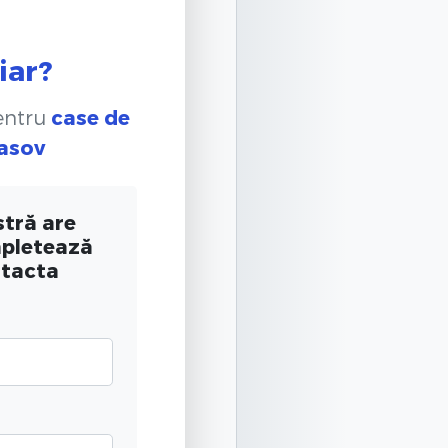
iar?
pentru
case de
rasov
tră are
mpletează
ntacta