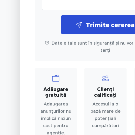
Trimite cererea
Datele tale sunt în siguranță și nu vor 
terți
Adăugare
Clienți
gratuită
calificați
Adaugarea
Accesul la o
anunțurilor nu
bază mare de
implică niciun
potențiali
cost pentru
cumpărători
agenție.