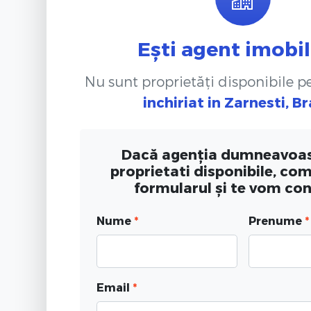
Ești agent imobil
Nu sunt proprietăți disponibile 
inchiriat
in Zarnesti, B
Dacă agenția dumneavoas
proprietati disponibile, co
formularul și te vom co
Nume
*
Prenume
*
Email
*