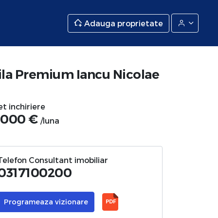
Adauga proprietate
ila Premium Iancu Nicolae
et inchiriere
.000 €
/luna
Telefon Consultant imobiliar
0317100200
Programeaza vizionare
PDF