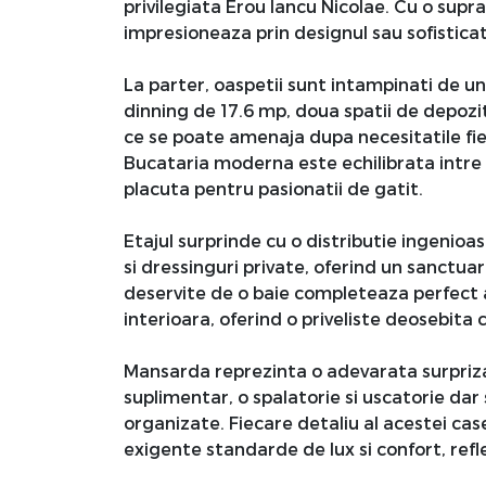
privilegiata Erou Iancu Nicolae. Cu o supr
impresioneaza prin designul sau sofisticat 
La parter, oaspetii sunt intampinati de u
dinning de 17.6 mp, doua spatii de depozi
ce se poate amenaja dupa necesitatile fiec
Bucataria moderna este echilibrata intre f
placuta pentru pasionatii de gatit.
Etajul surprinde cu o distributie ingenioa
si dressinguri private, oferind un sanctua
deservite de o baie completeaza perfect 
interioara, oferind o priveliste deosebita
Mansarda reprezinta o adevarata surpriza, 
suplimentar, o spalatorie si uscatorie dar
organizate. Fiecare detaliu al acestei cas
exigente standarde de lux si confort, refle