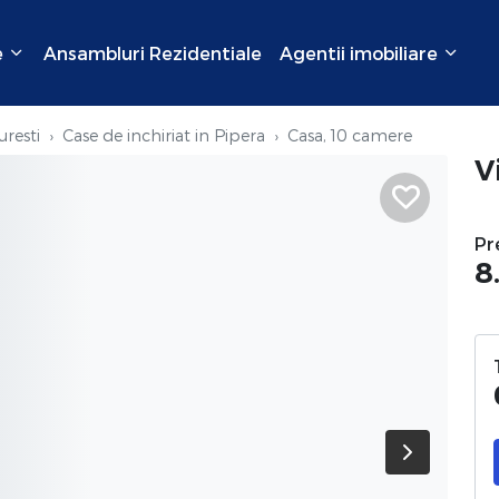
e
Ansambluri Rezidentiale
Agentii imobiliare
uresti
Case de inchiriat in Pipera
Casa, 10 camere
V
Pr
8