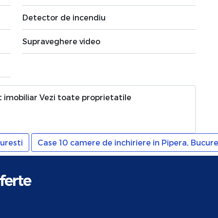
Detector de incendiu
Supraveghere video
 imobiliar
Vezi toate proprietatile
uresti
Case 10 camere de inchiriere in Pipera, Bucure
ferte