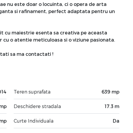
e nu este doar o locuinta, ci o opera de arta
eganta si rafinament, perfect adaptata pentru un
it cu maiestrie esenta sa creativa pe aceasta
r cu o atentie meticuloasa si o viziune pasionata.
itati sa ma contactati !
014
Teren suprafata
639 mp
 mp
Deschidere stradala
17.3 m
 mp
Curte Individuala
Da