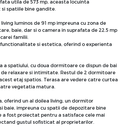
afata utila de 573 mp, aceasta locuinta
si spatiile bine gandite.
n living luminos de 91 mp impreuna cu zona de
tare, baie, dar si o camera in suprafata de 22.5 mp
arei familii.
unctionalitate si estetica, oferind o experienta
sa a spatiului, cu doua dormitoare ce dispun de bai
r de relaxare si intimitate. Restul de 2 dormitoare
acest etaj spatios. Terasa are vedere catre curtea
 catre vegetatia matura.
oferind un al doilea living, un dormitor
 si baie, impreuna cu spatii de depozitare bine
e a fost proiectat pentru a satisface cele mai
ctand gustul sofisticat al proprietarilor.