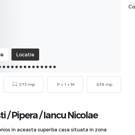
Co
ie
Locatie
573 mp
P + 1 + M
639 mp
ti
/
Pipera
/
Iancu Nicolae
nios in aceasta superba casa situata in zona