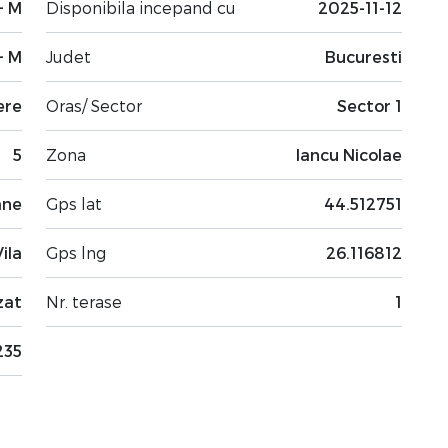
+ M
Disponibila incepand cu
2025-11-12
+ M
Judet
Bucuresti
ere
Oras/ Sector
Sector 1
5
Zona
Iancu Nicolae
ane
Gps lat
44.512751
Vila
Gps lng
26.116812
zat
Nr. terase
1
235