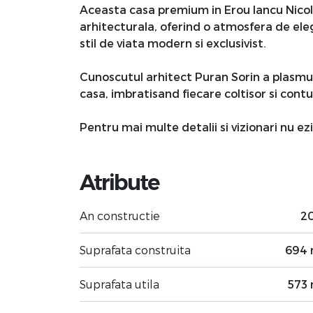
Aceasta casa premium in Erou Iancu Nicola
arhitecturala, oferind o atmosfera de el
stil de viata modern si exclusivist.
Cunoscutul arhitect Puran Sorin a plasmu
casa, imbratisand fiecare coltisor si contu
Pentru mai multe detalii si vizionari nu ez
Atribute
An constructie
2
Suprafata construita
694
Suprafata utila
573