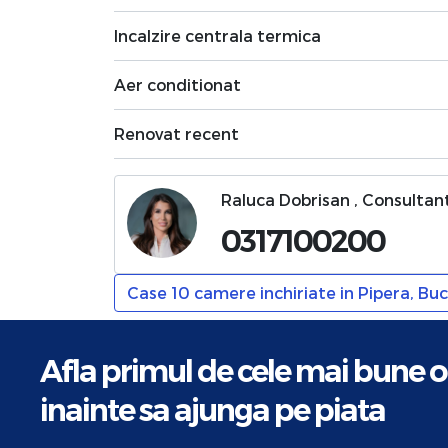
Incalzire centrala termica
Aer conditionat
Renovat recent
Raluca Dobrisan , Consultant
0317100200
Case 10 camere inchiriate in Pipera, Buc
Afla primul de cele mai bune o
inainte sa ajunga pe piata