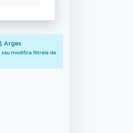
), Arges
sau modifica filtrele de