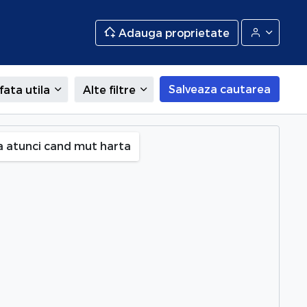
Adauga proprietate
Salveaza cautarea
fata utila
Alte filtre
a atunci cand mut harta