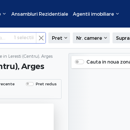
e
Ansambluri Rezidentiale
Agentii imobiliare
1
selectii
Pret
Nr. camere
Supra
e
in Leresti (Centru), Arges
Cauta in noua zon
ntru), Arges
recente
Pret redus