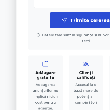
Trimite cererea
Datele tale sunt în siguranță și nu vor 
terți
Adăugare
Clienți
gratuită
calificați
Adaugarea
Accesul la o
anunțurilor nu
bază mare de
implică niciun
potențiali
cost pentru
cumpărători
agenție.