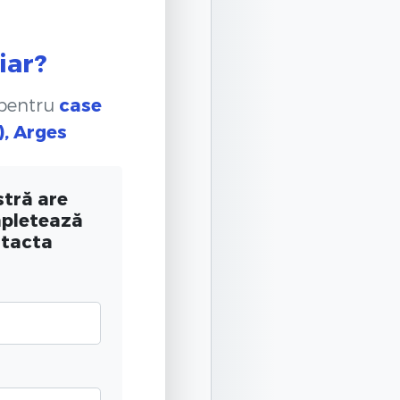
iar?
 pentru
case
), Arges
tră are
mpletează
ntacta