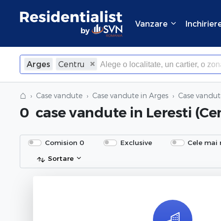
Vanzare
Inchirier
Arges
Centru
×
Inchide
⌂
Case vandute
Case vandute in Arges
Case vandut
0
case vandute
in Leresti (Ce
Comision 0
Exclusive
Cele mai 
Sortare