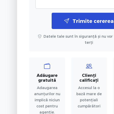
Trimite cererea
Datele tale sunt în siguranță și nu vor 
terți
Adăugare
Clienți
gratuită
calificați
Adaugarea
Accesul la o
anunțurilor nu
bază mare de
implică niciun
potențiali
cost pentru
cumpărători
agenție.