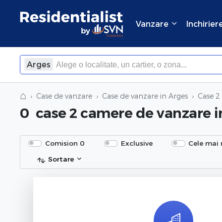
Vanzare
Inchirier
Arges
×
Inchide
⌂
Case de vanzare
Case de vanzare in Arges
Case 2
0
case 2 camere de vanzare
i
Comision 0
Exclusive
Cele mai 
Sortare