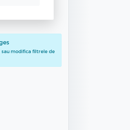
rges
sau modifica filtrele de