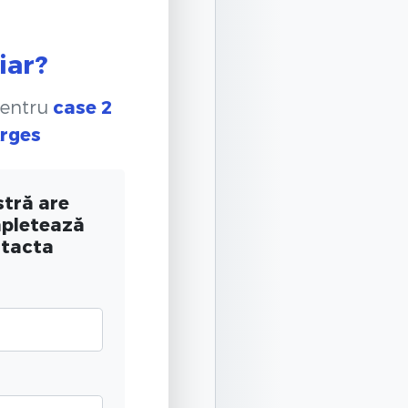
iar?
pentru
case 2
Arges
tră are
mpletează
ntacta