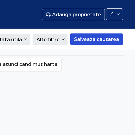
Adauga proprietate
Salveaza cautarea
fata utila
Alte filtre
a atunci cand mut harta