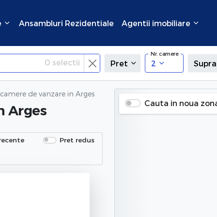
e
Ansambluri Rezidentiale
Agentii imobiliare
Nr. camere
0
selectii
Pret
2
Supra
 camere de vanzare
in Arges
Cauta in noua zon
n Arges
recente
Pret redus