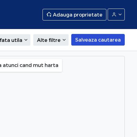
Adauga proprietate
Salveaza cautarea
fata utila
Alte filtre
a atunci cand mut harta