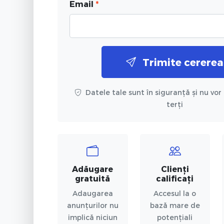
Email
*
Trimite cererea
Datele tale sunt în siguranță și nu vor 
terți
Adăugare
Clienți
gratuită
calificați
Adaugarea
Accesul la o
anunțurilor nu
bază mare de
implică niciun
potențiali