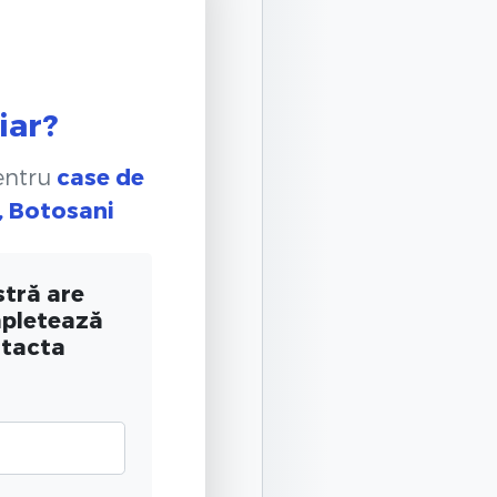
iar?
pentru
case de
), Botosani
tră are
mpletează
ntacta