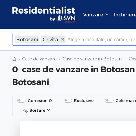
Vanzare
Inchirier
Botosani
Grivita
×
Inchide
⌂
Case de vanzare
Case de vanzare in Botosani
Cas
0
case de vanzare
in Botosani
Botosani
Comision 0
Exclusive
Cele mai 
Sortare