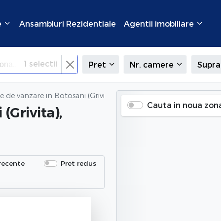
e
Ansambluri Rezidentiale
Agentii imobiliare
1
selectii
Pret
Nr. camere
Supra
e de vanzare
in Botosani (Grivita), Botosani
Cauta in noua zon
 (Grivita),
recente
Pret redus