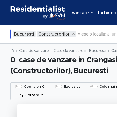
Vanzare
Inchirier
Bucuresti
Constructorilor
×
Inchide
⌂
Case de vanzare
Case de vanzare in Bucuresti
Ca
0
case de vanzare
in Crangas
(Constructorilor), Bucuresti
Comision 0
Exclusive
Cele mai 
Sortare