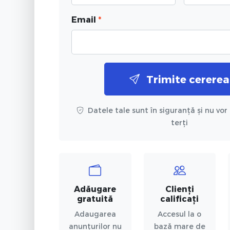
Email
*
Trimite cererea
Datele tale sunt în siguranță și nu vor 
terți
Adăugare
Clienți
gratuită
calificați
Adaugarea
Accesul la o
anunțurilor nu
bază mare de