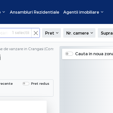
e
Ansambluri Rezidentiale
Agentii imobiliare
1
selectii
Pret
Nr. camere
Supra
se de vanzare
in Crangasi (Constructorilor), Bucuresti
Cauta in noua zon
i
recente
Pret redus