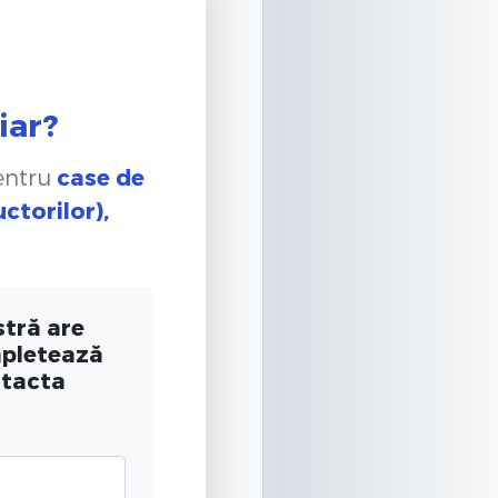
iar?
pentru
case de
ctorilor),
tră are
mpletează
ntacta