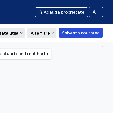
Adauga proprietate
Salveaza cautarea
fata utila
Alte filtre
a atunci cand mut harta