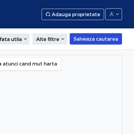
Adauga proprietate
Salveaza cautarea
fata utila
Alte filtre
a atunci cand mut harta