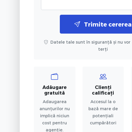
Trimite cererea
Datele tale sunt în siguranță și nu vor 
terți
Adăugare
Clienți
gratuită
calificați
Adaugarea
Accesul la o
anunțurilor nu
bază mare de
implică niciun
potențiali
cost pentru
cumpărători
agenție.