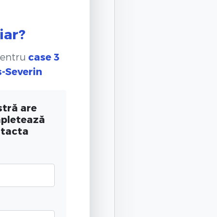
iar?
pentru
case 3
s-Severin
tră are
mpletează
ntacta