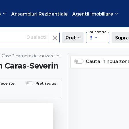
e
Ansambluri Rezidentiale
Agentii imobiliare
Nr. camere
0
selectii
Pret
3
Supra
Case 3 camere de vanzare
in Caras-Severin
Cauta in noua zon
n Caras-Severin
recente
Pret redus