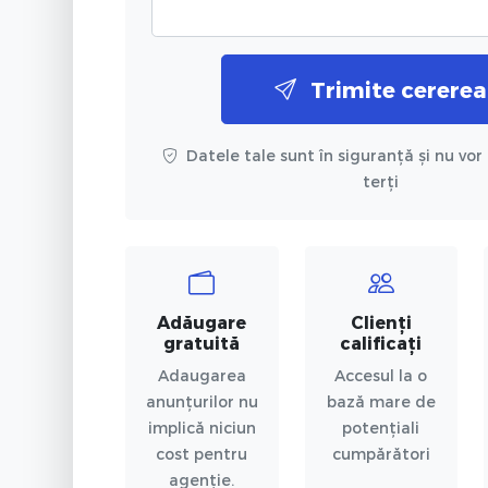
Trimite cererea
Datele tale sunt în siguranță și nu vor 
terți
Adăugare
Clienți
gratuită
calificați
Adaugarea
Accesul la o
anunțurilor nu
bază mare de
implică niciun
potențiali
cost pentru
cumpărători
agenție.