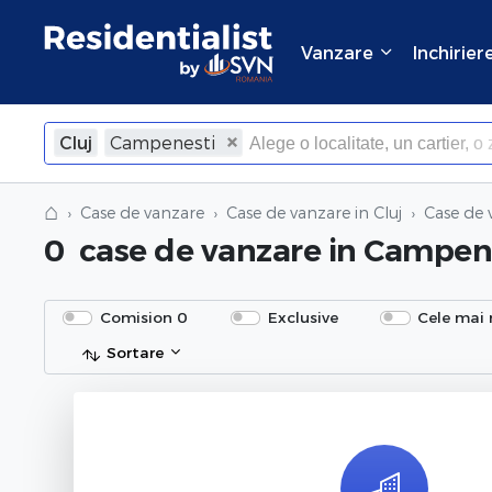
Vanzare
Inchirier
Cluj
Campenesti
×
Inchide
⌂
Case de vanzare
Case de vanzare in Cluj
Case de 
0
case de vanzare
in Campene
Comision 0
Exclusive
Cele mai 
Sortare