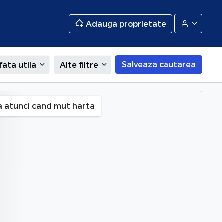
Adauga proprietate
Salveaza cautarea
fata utila
Alte filtre
a atunci cand mut harta