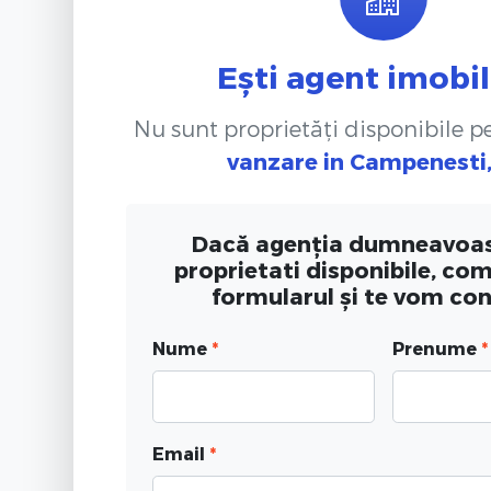
Ești agent imobil
Nu sunt proprietăți disponibile 
vanzare
in Campenesti,
Dacă agenția dumneavoas
proprietati disponibile, co
formularul și te vom co
Nume
*
Prenume
*
Email
*