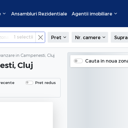
e
Ansambluri Rezidentiale
Agentii imobiliare
1
selectii
Pret
Nr. camere
Supra
vanzare
in Campenesti, Cluj
Cauta in noua zon
sti, Cluj
recente
Pret redus