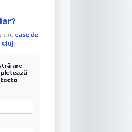
iar?
pentru
case de
 Cluj
tră are
mpletează
ntacta