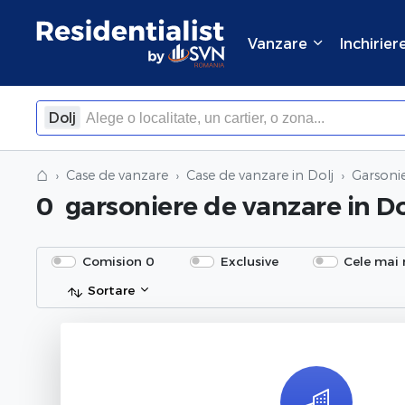
Vanzare
Inchirier
Dolj
×
Inchide
⌂
Case de vanzare
Case de vanzare in Dolj
Garsoni
0
garsoniere de vanzare
in Do
Comision 0
Exclusive
Cele mai 
Sortare