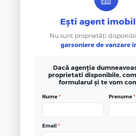
Ești agent imobil
Nu sunt proprietăți disponibi
garsoniere de vanzare
i
Dacă agenția dumneavoas
proprietati disponibile, co
formularul și te vom co
Nume
*
Prenume
*
Email
*