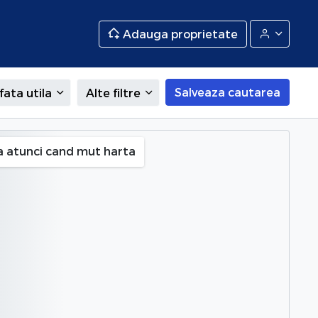
Adauga proprietate
Salveaza cautarea
fata utila
Alte filtre
a atunci cand mut harta