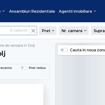
e
Ansambluri Rezidentiale
Agentii imobiliare
0
selectii
Pret
Nr. camere
Supra
ere de vanzare
in Dolj
Cauta in noua zon
lj
recente
Pret redus