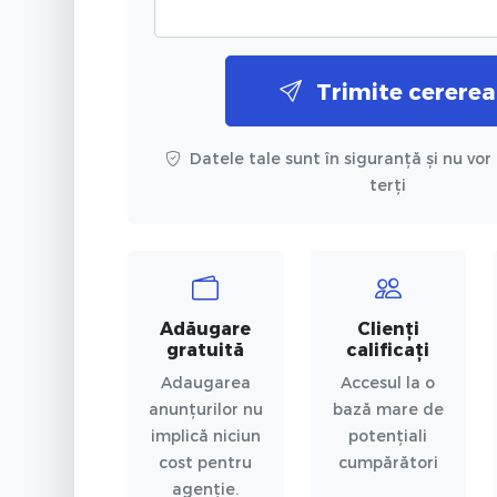
Trimite cererea
Datele tale sunt în siguranță și nu vor 
terți
Adăugare
Clienți
gratuită
calificați
Adaugarea
Accesul la o
anunțurilor nu
bază mare de
implică niciun
potențiali
cost pentru
cumpărători
agenție.