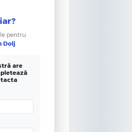
iar?
le pentru
n Dolj
tră are
mpletează
ntacta