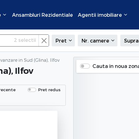
e
Ansambluri Rezidentiale
Agentii imobiliare
2
selectii
Pret
Nr. camere
Supra
 vanzare
in Sud (Glina), Ilfov
Cauta in noua zon
a), Ilfov
recente
Pret redus