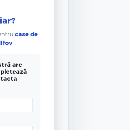
iar?
pentru
case de
Ilfov
tră are
mpletează
ntacta