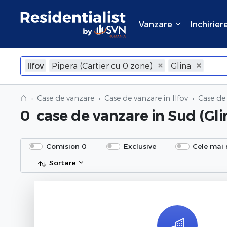
Vanzare
Inchirier
Ilfov
Pipera (Cartier cu 0 zone)
Glina
×
Inchide
⌂
Case de vanzare
Case de vanzare in Ilfov
Case de
0
case de vanzare
in Sud (Glin
Comision 0
Exclusive
Cele mai 
Sortare