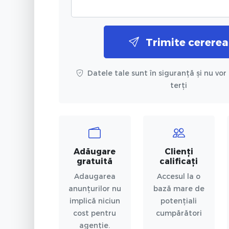
Trimite cererea
Datele tale sunt în siguranță și nu vor 
terți
Adăugare
Clienți
gratuită
calificați
Adaugarea
Accesul la o
anunțurilor nu
bază mare de
implică niciun
potențiali
cost pentru
cumpărători
agenție.