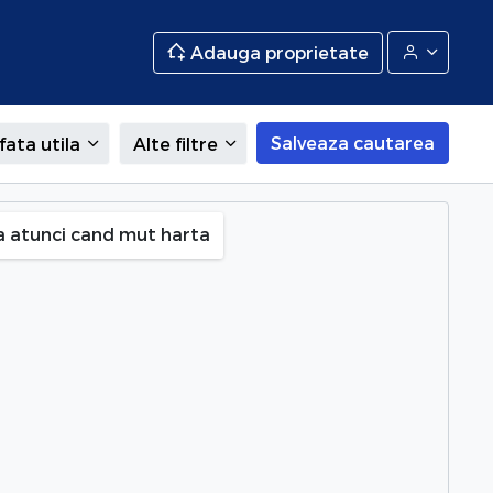
Adauga proprietate
Salveaza cautarea
fata utila
Alte filtre
a atunci cand mut harta