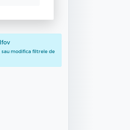
lfov
sau modifica filtrele de