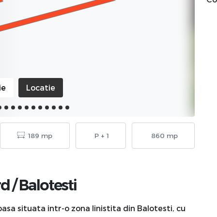
ie
Locatie
189 mp
P + 1
860 mp
rd
/
Balotesti
sa situata intr-o zona linistita din Balotesti, cu