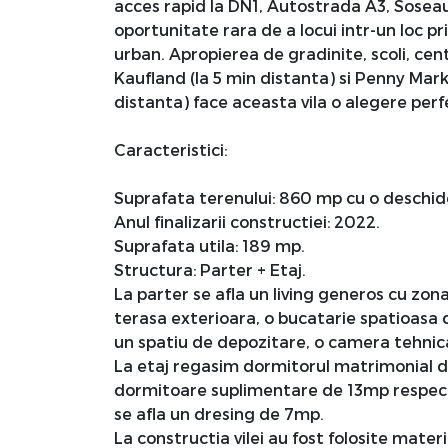
acces rapid la DN1, Autostrada A3, Sosea
oportunitate rara de a locui intr-un loc pr
urban. Apropierea de gradinite, scoli, ce
Kaufland (la 5 min distanta) si Penny Mark
distanta) face aceasta vila o alegere perf
Caracteristici:
Suprafata terenului: 860 mp cu o deschid
Anul finalizarii constructiei: 2022.
Suprafata utila: 189 mp.
Structura: Parter + Etaj.
La parter se afla un living generos cu zo
terasa exterioara, o bucatarie spatioasa 
un spatiu de depozitare, o camera tehnica 
La etaj regasim dormitorul matrimonial d
dormitoare suplimentare de 13mp respectiv
se afla un dresing de 7mp.
La constructia vilei au fost folosite mater