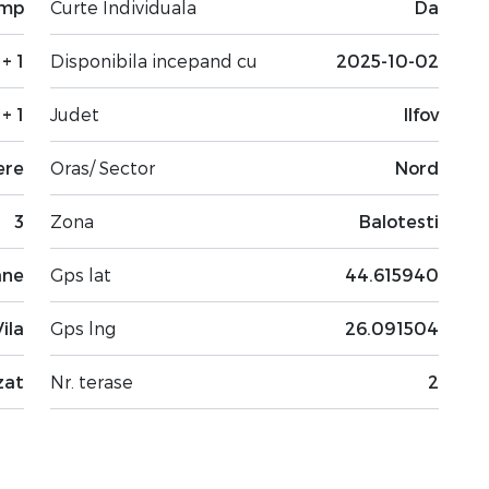
 mp
Curte Individuala
Da
 + 1
Disponibila incepand cu
2025-10-02
 + 1
Judet
Ilfov
ere
Oras/ Sector
Nord
3
Zona
Balotesti
ane
Gps lat
44.615940
Vila
Gps lng
26.091504
zat
Nr. terase
2