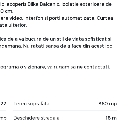
o, acoperis Bilka Balcanic, izolatie exterioara de
30 cm.
re video, interfon si porti automatizate. Curtea
te ulterior.
a de a va bucura de un stil de viata sofisticat si
 indemana. Nu ratati sansa de a face din acest loc
rograma o vizionare, va rugam sa ne contactati.
022
Teren suprafata
860 mp
 mp
Deschidere stradala
18 m