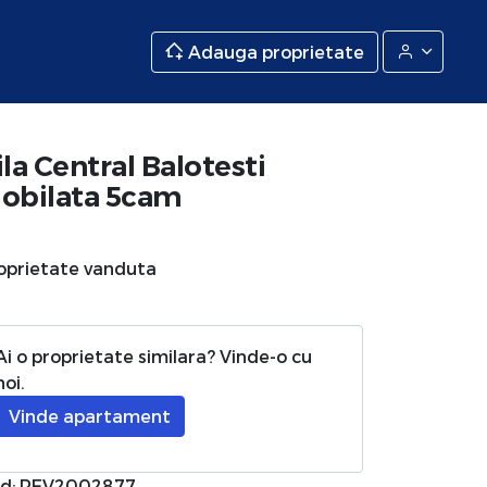
Adauga proprietate
ila Central Balotesti
obilata 5cam
oprietate vanduta
Ai o proprietate similara? Vinde-o cu
noi.
Vinde apartament
d: REV2002877