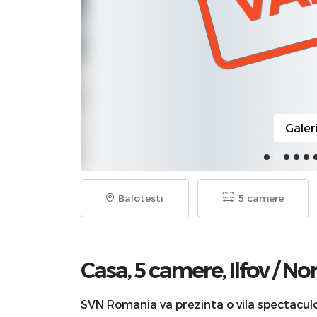
Galer
Balotesti
5 camere
Casa, 5 camere,
Ilfov
/
No
SVN Romania va prezinta o vila spectaculoa