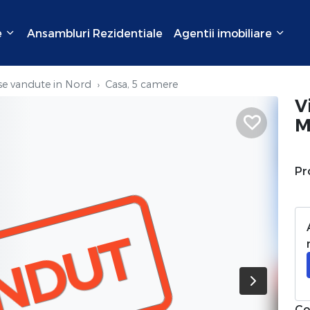
e
Ansambluri Rezidentiale
Agentii imobiliare
se vandute in Nord
Casa, 5 camere
V
M
Pr
NDUT
Co