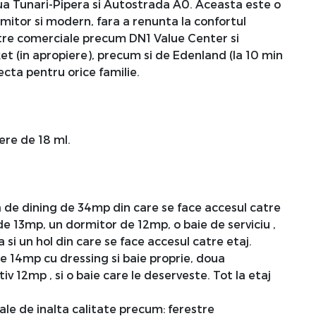
ua Tunari-Pipera si Autostrada A0. Aceasta este o
imitor si modern, fara a renunta la confortul
ntre comerciale precum DN1 Value Center si
et (in apropiere), precum si de Edenland (la 10 min
ecta pentru orice familie.
ere de 18 ml.
na de dining de 34mp din care se face accesul catre
de 13mp, un dormitor de 12mp, o baie de serviciu ,
si un hol din care se face accesul catre etaj.
e 14mp cu dressing si baie proprie, doua
 12mp , si o baie care le deserveste. Tot la etaj
iale de inalta calitate precum: ferestre