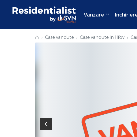
Vanzare
Inchirier
⌂
Case vandute
Case vandute in Ilfov
Ca
VA