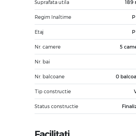
Suprafata utila
189
Regim Inaltime
P
Etaj
P
Nr. camere
5 cam
Nr. bai
Nr. balcoane
0 balco
Tip constructie
Status constructie
Finali
Facilitati