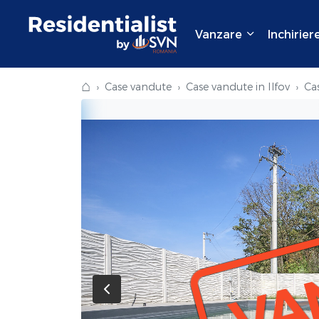
Vanzare
Inchirier
⌂
Case vandute
Case vandute in Ilfov
Ca
VA