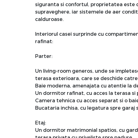
siguranta si confortul, proprietatea este
supraveghere, iar sistemele de aer condit
calduroase.
Interiorul casei surprinde cu compartiment
rafinat:
Parter:
Un living-room generos, unde se impletesc
terasa exterioara, care se deschide catre 
Baie moderna, amenajata cu atentie la detal
Un dormitor rafinat, cu acces la terasa si 
Camera tehnica cu acces separat si o baie
Bucataria inchisa, cu legatura spre garaj 
Etaj:
Un dormitor matrimonial spatios, cu garde
terasa privata cu priveliste spre padure.