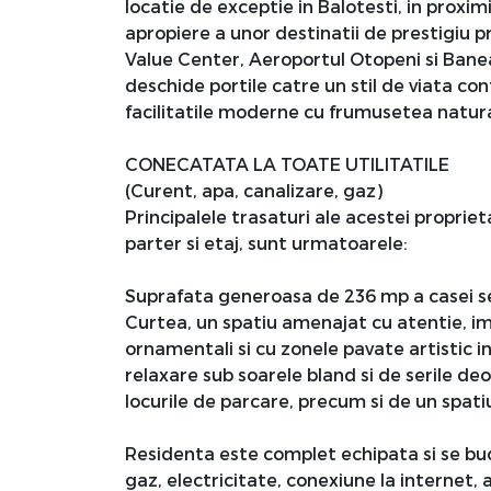
locatie de exceptie in Balotesti, in proxim
apropiere a unor destinatii de prestigiu
Value Center, Aeroportul Otopeni si Bane
deschide portile catre un stil de viata c
facilitatile moderne cu frumusetea natural
CONECATATA LA TOATE UTILITATILE
(Curent, apa, canalizare, gaz)
Principalele trasaturi ale acestei propriet
parter si etaj, sunt urmatoarele:
Suprafata generoasa de 236 mp a casei s
Curtea, un spatiu amenajat cu atentie, im
ornamentali si cu zonele pavate artistic in
relaxare sub soarele bland si de serile deos
locurile de parcare, precum si de un spati
Residenta este complet echipata si se buc
gaz, electricitate, conexiune la internet, 