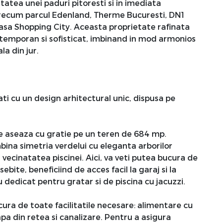
itatea unei paduri pitoresti si in imediata
 precum parcul Edenland, Therme Bucuresti, DN1
asa Shopping City. Aceasta proprietate rafinata
ontemporan si sofisticat, imbinand in mod armonios
a din jur.
ati cu un design arhitectural unic, dispusa pe
e aseaza cu gratie pe un teren de 684 mp.
bina simetria verdelui cu eleganta arborilor
 vecinatatea piscinei. Aici, va veti putea bucura de
ebite, beneficiind de acces facil la garaj si la
u dedicat pentru gratar si de piscina cu jacuzzi.
ura de toate facilitatile necesare: alimentare cu
apa din retea si canalizare. Pentru a asigura