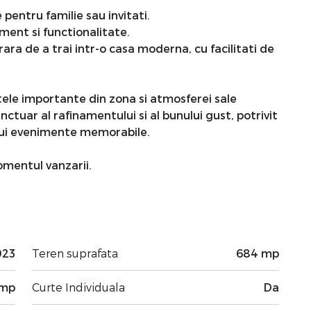
entru familie sau invitati.
ent si functionalitate.
ra de a trai intr-o casa moderna, cu facilitati de
tele importante din zona si atmosferei sale
ctuar al rafinamentului si al bunului gust, potrivit
dui evenimente memorabile.
momentul vanzarii.
023
Teren suprafata
684 mp
 mp
Curte Individuala
Da