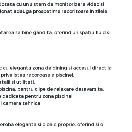
 dotata cu un sistem de monitorizare video si
ionat adauga prospetime racoritoare in zilele
area sa bine gandita, oferind un spatiu fluid si
 cu eleganta zona de dining si accesul direct la
privelistea racoroasa a piscinei.
ii si utilitati.
piscina, pentru clipe de relaxare desavarsita.
 dedicata pentru zona piscinei.
si camera tehnica.
roba eleganta si o baie proprie, oferind si o