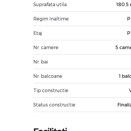
Suprafata utila
180.5
Regim Inaltime
P
Etaj
P
Nr. camere
5 cam
Nr. bai
Nr. balcoane
1 bal
Tip constructie
Status constructie
Finali