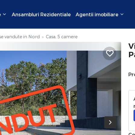
e
Ansambluri Rezidentiale
Agentii imobiliare
se vandute in Nord
Casa, 5 camere
V
P
Pr
NDUT
Co