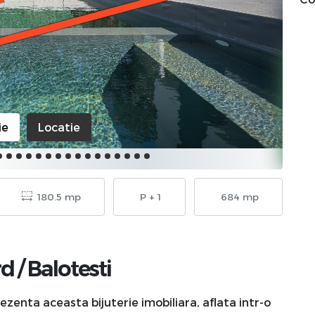
ie
Locatie
180.5 mp
P + 1
684 mp
rd
/
Balotesti
ezenta aceasta bijuterie imobiliara, aflata intr-o