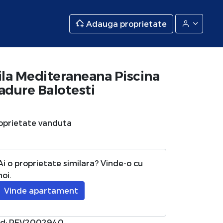
Adauga proprietate
ila Mediteraneana Piscina
adure Balotesti
oprietate vanduta
Ai o proprietate similara? Vinde-o cu
noi.
Vinde apartament
d: REV2002940