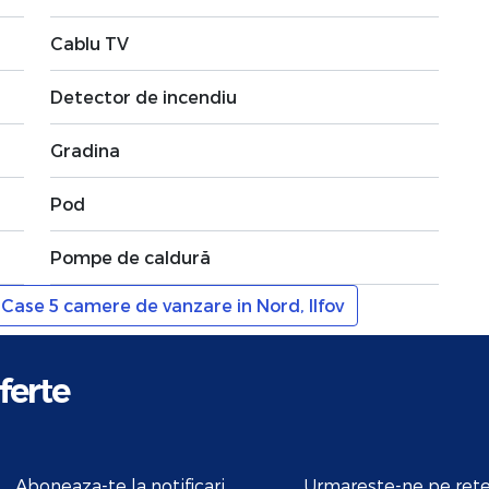
Cablu TV
Detector de incendiu
Gradina
Pod
Pompe de caldură
Case 5 camere de vanzare in Nord, Ilfov
ferte
Aboneaza-te la notificari
Urmareste-ne pe rete