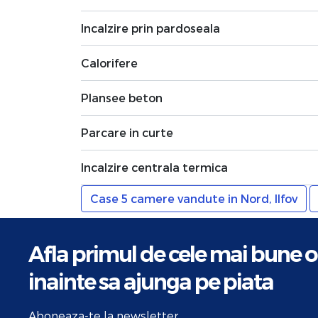
Incalzire prin pardoseala
Calorifere
Plansee beton
Parcare in curte
Incalzire centrala termica
Case 5 camere vandute in Nord, Ilfov
Afla primul de cele mai bune o
inainte sa ajunga pe piata
Aboneaza-te la newsletter