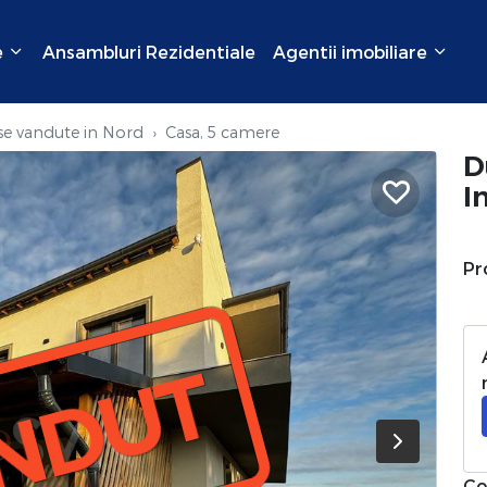
e
Ansambluri Rezidentiale
Agentii imobiliare
se vandute in Nord
Casa, 5 camere
D
I
Pr
NDUT
Co