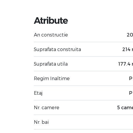
Atribute
An constructie
2
Suprafata construita
214
Suprafata utila
177.4
Regim Inaltime
P
Etaj
P
Nr. camere
5 cam
Nr. bai