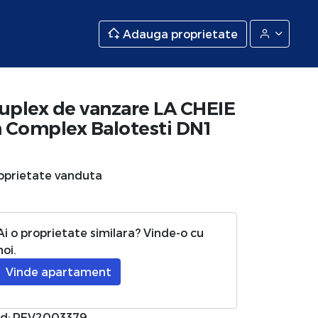
Adauga proprietate
uplex de vanzare LA CHEIE
n Complex Balotesti DN1
oprietate vanduta
Ai o proprietate similara? Vinde-o cu
noi.
Vinde apartament
d: REV2003379