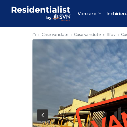
Vanzare
Inchirier
⌂
Case vandute
Case vandute in Ilfov
Ca
VA