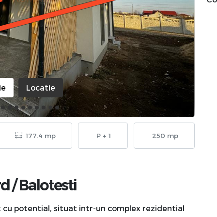
ie
Locatie
177.4 mp
P + 1
250 mp
rd
/
Balotesti
 cu potential, situat intr-un complex rezidential