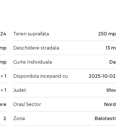
024
Teren suprafata
250 mp
 mp
Deschidere stradala
13 m
 mp
Curte Individuala
Da
 + 1
Disponibila incepand cu
2025-10-02
 + 1
Judet
Ilfov
ere
Oras/ Sector
Nord
2
Zona
Balotesti