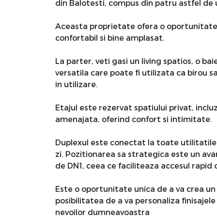
din Balotesti, compus din patru astfel de u
Aceasta proprietate ofera o oportunitate 
confortabil si bine amplasat.
La parter, veti gasi un living spatios, o b
versatila care poate fi utilizata ca birou s
in utilizare.
Etajul este rezervat spatiului privat, inc
amenajata, oferind confort si intimitate.
Duplexul este conectat la toate utilitatile
zi. Pozitionarea sa strategica este un ava
de DN1, ceea ce faciliteaza accesul rapid ca
Este o oportunitate unica de a va crea un
posibilitatea de a va personaliza finisajel
nevoilor dumneavoastra