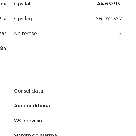
ane
Gps lat
44.632931
Vila
Gps lng
26.074527
zat
Nr. terase
2
84
Consolidata
Aer conditionat
WC serviciu
Sistem de alarma