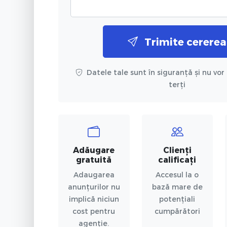
Trimite cererea
Datele tale sunt în siguranță și nu vor 
terți
Adăugare
Clienți
gratuită
calificați
Adaugarea
Accesul la o
anunțurilor nu
bază mare de
implică niciun
potențiali
cost pentru
cumpărători
agenție.