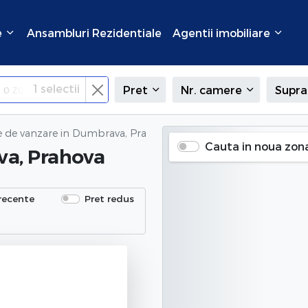
e
Ansambluri Rezidentiale
Agentii imobiliare
1
selectii
Pret
Nr. camere
Supra
e de vanzare
in Dumbrava, Prahova
Cauta in noua zon
va, Prahova
recente
Pret redus