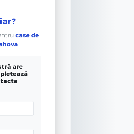
iar?
pentru
case de
rahova
tră are
mpletează
ntacta